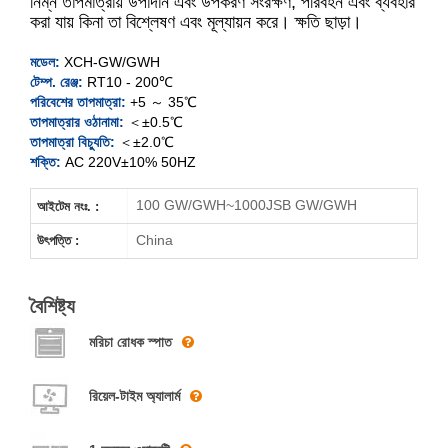
নিম্ন তাপমাত্রায় উপাদান এবং উপকরণ সংরক্ষণ, পরিবহন এবং ব্যবহার
XCH-100GW
করা যায় কিনা তা বিশ্লেষণ এবং মূল্যায়ন করে। ক্ষতি ছাড়া।
XCH-250GW
মডেল:
XCH-GW/GWH
টেম্প. রেঞ্জ:
RT10 - 200℃
XCH-500GW
পরিবেশের তাপমাত্রা:
+5 ～ 35℃
তাপমাত্রার ওঠানামা:
＜±0.5℃
XCH-1000GW
তাপমাত্রা বিচ্যুতি:
＜±2.0℃
শক্তি:
AC 220V±10% 50HZ
XCH-100GWH
100 GW/GWH~1000JSB GW/GWH
আইটেম নংঃ. :
XCH-250GWH
China
উৎপত্তি :
XCH-500GWH
XCH-1000GWH
বৈশিষ্ট্য
মরিচা রোধক স্পাত
রিয়েল-টাইম অ্যালার্ম