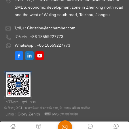
℃ / 40% RH 、 25
SMES, economic development zone in Zhenxing north road
℃ / 60% RH） নিম্ন
and the west of Wuling south road, Taizhou, Jiangsu.
তাপমাত্রা পরীক্ষাগার: 2 ～
8 ℃
ইমেইল :
Christine@thchamber.com
টেলিফোন : +86 18559227773
WhatsApp : +86 18559227773
সাইটম্যাপ
ব্লগ
খবর
© জিয়াংসু XCH বায়োমেডিকাল টেকনোলজি কোং, লি. সমস্ত অধিকার সংরক্ষিত .
Glory Zenith
Links :
IPv6 নেটওয়ার্ক সমর্থিত