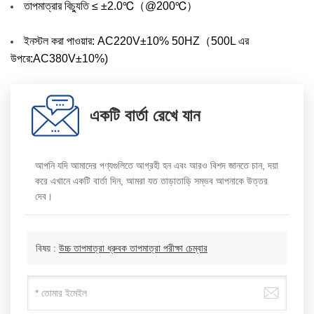
তাপমাত্রার বিচ্যুতি ≤ ±2.0℃（@200℃）
ইনস্টল করা পাওয়ার: AC220V±10% 50HZ（500L এর
উপরে:AC380V±10%)
একটি বার্তা রেখে যান
আপনি যদি আমাদের পণ্যগুলিতে আগ্রহী হন এবং আরও বিশদ জানতে চান, দয়া
করে এখানে একটি বার্তা দিন, আমরা যত তাড়াতাড়ি সম্ভব আপনাকে উত্তর
দেব।
বিষয় :
উচ্চ তাপমাত্রা ধ্রুবক তাপমাত্রা পরীক্ষা চেম্বার