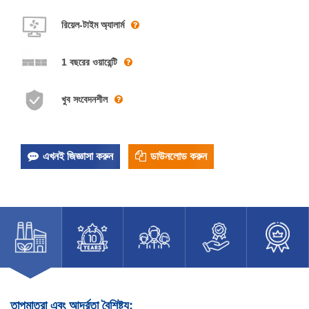
রিয়েল-টাইম অ্যালার্ম
1 বছরের ওয়ারেন্টি
খুব সংবেদনশীল
এখনই জিজ্ঞাসা করুন
ডাউনলোড করুন
তাপমাত্রা এবং আর্দ্রতা বৈশিষ্ট্য: