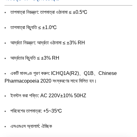
তাপমাত্রা নিয়ন্ত্রণ: তাপমাত্রা ওঠানামা ≤ ±0.5℃
তাপমাত্রা বিচ্যুতি ≤ ±1.0℃
আর্দ্রতা নিয়ন্ত্রণ: আর্দ্রতা ওঠানামা ≤ ±3% RH
আর্দ্রতার বিচ্যুতি ≤ ±3% RH
একটি মানদণ্ড পূরণ করুন: ICHQ1A(R2)、Q1B、Chinese
Pharmacopoeia 2020 সংস্করণের সাথে মিলিত হন।
ইনস্টল করা শক্তি: AC 220V±10% 50HZ
পরিবেশের তাপমাত্রা: +5~35℃
এসএমএস অ্যালার্ম: ঐচ্ছিক