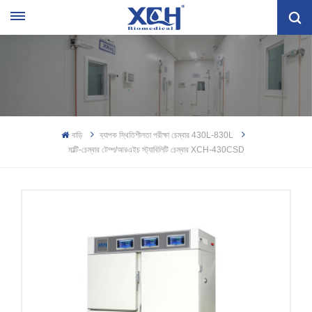
বাড়ি
ব্যাপক স্থিতিশীলতা পরীক্ষা চেম্বার 430L-830L
মাল্টি-চেম্বার টেম্প/আরএইচ স্ট্যাবিলিটি চেম্বার XCH-430CSD