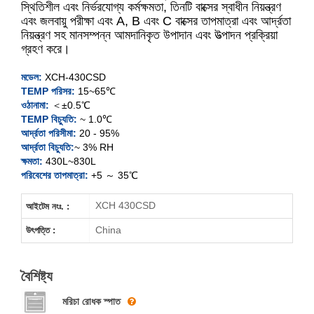
স্থিতিশীল এবং নির্ভরযোগ্য কর্মক্ষমতা, তিনটি বাক্সের স্বাধীন নিয়ন্ত্রণ
এবং জলবায়ু পরীক্ষা এবং A, B এবং C বাক্সের তাপমাত্রা এবং আর্দ্রতা
নিয়ন্ত্রণ সহ মানসম্পন্ন আমদানিকৃত উপাদান এবং উত্পাদন প্রক্রিয়া
XCH-430SD
গ্রহণ করে।
XCH-830SD
মডেল:
XCH-430CSD
TEMP পরিসর:
15~65℃
XCH-430CSD
ওঠানামা:
＜±0.5℃
TEMP বিচ্যুতি:
~ 1.0℃
আর্দ্রতা পরিসীমা:
20 - 95%
XCH-830CSD
আর্দ্রতা বিচ্যুতি:
~ 3% RH
ক্ষমতা:
430L~830L
পরিবেশের তাপমাত্রা:
+5 ～ 35℃
XCH 430CSD
আইটেম নংঃ. :
China
উৎপত্তি :
বৈশিষ্ট্য
মরিচা রোধক স্পাত