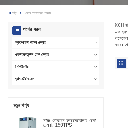
বাড়ি
ধ্রুবক তাপমাত্রা চেম্বার
XCH বা
পণের ধরন
এবং মূল্
অটোমোবাই
স্থিতিশীলতা পরীক্ষা চেম্বার
ধ্রুবক তা
এনভায়রনমেন্টাল টেস্ট চেম্বার
ইনকিউবেটর
ল্যাবরেটরি ওভেন
নতুন পণ্য
স্ট্রং মেডিসিন ফটোস্টেবিলিটি টেস্ট
চেম্বার 150TPS