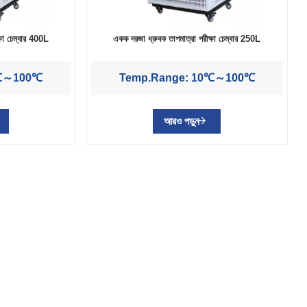
্ষা চেম্বার 400L
একক দরজা ধ্রুবক তাপমাত্রা পরীক্ষা চেম্বার 250L
0℃～100℃
Temp.Range: 10℃～100℃
আরও পড়ুন