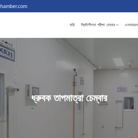
chamber.com
বাড়ি
স্থিতিশীলতা পরীক্ষা চেম্বার
এনভায়রনমে
ধ্রুবক তাপমাত্রা চেম্বার