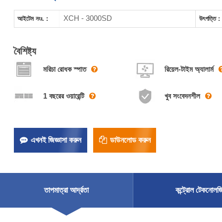
XCH - 3000SD
আইটেম নংঃ. :
উৎপত্তি :
বৈশিষ্ট্য
মরিচা রোধক স্পাত
রিয়েল-টাইম অ্যালার্ম
1 বছরের ওয়ারেন্টি
খুব সংবেদনশীল
এখনই জিজ্ঞাসা করুন
ডাউনলোড করুন
তাপমাত্রা আর্দ্রতা
কন্ট্রোল টেকনোলজ