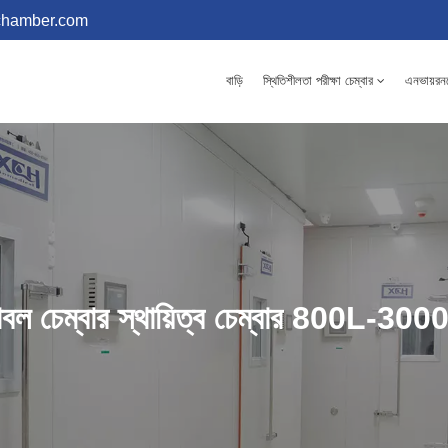
chamber.com
বাড়ি
স্থিতিশীলতা পরীক্ষা চেম্বার
এনভায়রনমে
াবল চেম্বার স্থায়িত্ব চেম্বার 800L-300