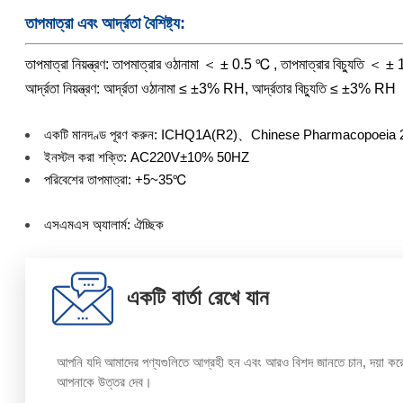
তাপমাত্রা এবং আর্দ্রতা বৈশিষ্ট্য:
তাপমাত্রা নিয়ন্ত্রণ: তাপমাত্রার ওঠানামা ＜ ± 0.5 ℃ , তাপমাত্রার বিচ্যুতি ＜ 
আর্দ্রতা নিয়ন্ত্রণ: আর্দ্রতা ওঠানামা ≤ ±3% RH, আর্দ্রতার বিচ্যুতি ≤ ±3% RH
একটি মানদণ্ড পূরণ করুন: ICHQ1A(R2)、Chinese Pharmacopoeia 202
ইনস্টল করা শক্তি: AC220V±10% 50HZ
পরিবেশের তাপমাত্রা: +5~35℃
এসএমএস অ্যালার্ম: ঐচ্ছিক
একটি বার্তা রেখে যান
আপনি যদি আমাদের পণ্যগুলিতে আগ্রহী হন এবং আরও বিশদ জানতে চান, দয়া করে এ
আপনাকে উত্তর দেব।