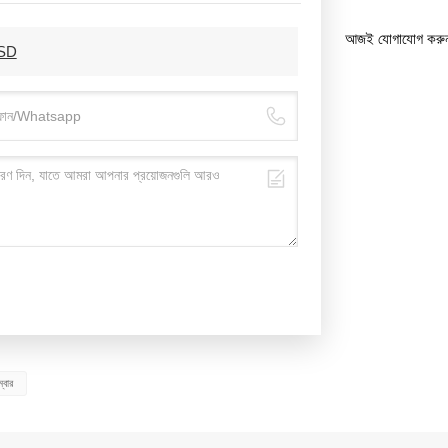
আজই যোগাযোগ করু
0SD
ম্বার