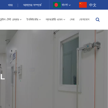
বাংলা
খবর
|
আমাদের সম্পর্কে
中文
ন্টাল টেস্ট চেম্বার
ইনকিউবেটর
ল্যাবরেটরি ওভেন
সেবা
যোগাযোগ
English
-40 থেকে 150℃ উচ্চ এবং নিম্ন তাপমাত্রার আর্দ্রতা বিকল্প চেম্বার 100-1000L
Français
Deutsch
Русский
Español
0L
Português
عربي
日语