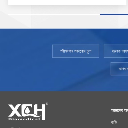
800SD-3000SD TEMP পরিসর: 10~65℃ TEMP ওঠানামা:
＜±0.5℃ TEMP বিচ্যুতি: ~ 1.0℃ আর্দ্রতা পরিসীমা: 20 - 95%
আর্দ্রতা বিচ্যুতি:~ 3% RH ক্ষমতা: 800L~3000L পরিবেশের
তাপমাত্রা: +5 ～ 35℃
পরীক্ষাগার শুকানোর চুলা
ধ্রুবক তাপম
তাপমাত
আমাদের অন
বাড়ি