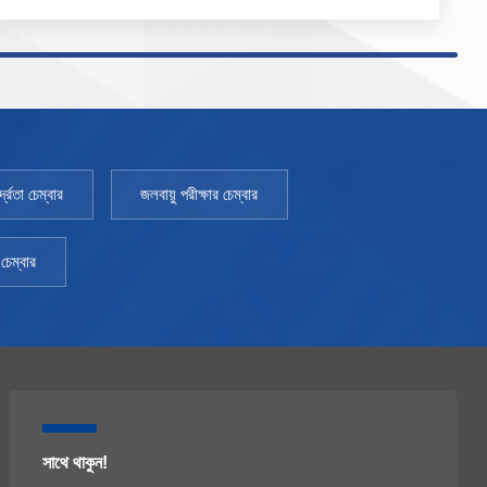
800SD-3000SD TEMP পরিসর: 10~65℃ TEMP ওঠানামা:
＜±0.5℃ TEMP বিচ্যুতি: ~ 1.0℃ আর্দ্রতা পরিসীমা: 20 - 95%
আর্দ্রতা বিচ্যুতি:~ 3% RH ক্ষমতা: 800L~3000L পরিবেশের
তাপমাত্রা: +5 ～ 35℃
্রতা চেম্বার
জলবায়ু পরীক্ষার চেম্বার
চেম্বার
সাথে থাকুন!