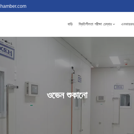
chamber.com
বাড়ি
স্থিতিশীলতা পরীক্ষা চেম্বার
এনভায়রনমে
ওভেন শুকানো