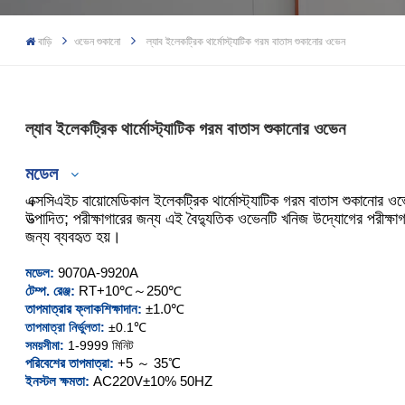
বাড়ি
ওভেন শুকানো
ল্যাব ইলেকট্রিক থার্মোস্ট্যাটিক গরম বাতাস শুকানোর ওভেন
ল্যাব ইলেকট্রিক থার্মোস্ট্যাটিক গরম বাতাস শুকানোর ওভেন
মডেল
এক্সসিএইচ বায়োমেডিকাল ইলেকট্রিক থার্মোস্ট্যাটিক গরম বাতাস শুকানোর ওভ
উত্পাদিত; পরীক্ষাগারের জন্য এই বৈদ্যুতিক ওভেনটি খনিজ উদ্যোগের পরীক্ষা
জন্য ব্যবহৃত হয়।
XCH-9070A-9920A
মডেল:
9070A-9920A
টেম্প. রেঞ্জ:
RT+10℃～250℃
XCH-9075A-9925A
তাপমাত্রার ফ্লাক
শিক্ষাদান:
±1.0℃
তাপমাত্রা নির্ভুলতা:
±0.1℃
সময়সীমা:
1-9999 মিনিট
পরিবেশের তাপমাত্রা:
+5 ～ 35℃
ইনস্টল ক্ষমতা:
AC220V±10% 50HZ