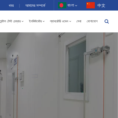
বাংলা
খবর
|
আমাদের সম্পর্কে
中文
ন্টাল টেস্ট চেম্বার
ইনকিউবেটর
ল্যাবরেটরি ওভেন
সেবা
যোগাযোগ
English
-40 থেকে 150℃ উচ্চ এবং নিম্ন তাপমাত্রার আর্দ্রতা বিকল্প চেম্বার 100-1000L
Français
Deutsch
Русский
Español
Português
عربي
日语