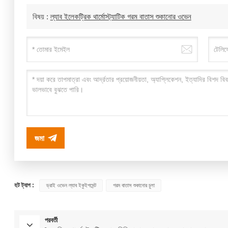
বিষয় :
ল্যাব ইলেকট্রিক থার্মোস্ট্যাটিক গরম বাতাস শুকানোর ওভেন
জমা
হট ট্যাগ :
ড্রাই ওভেন ল্যাব ইকুইপমেন্ট
গরম বাতাস শুকানোর চুলা
পরবর্তী