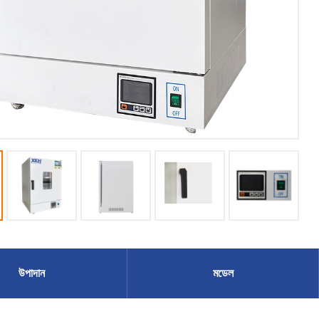
উপাদান
মডেল