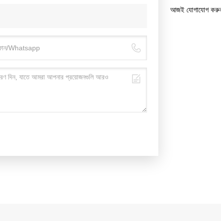
আজই যোগাযোগ করু