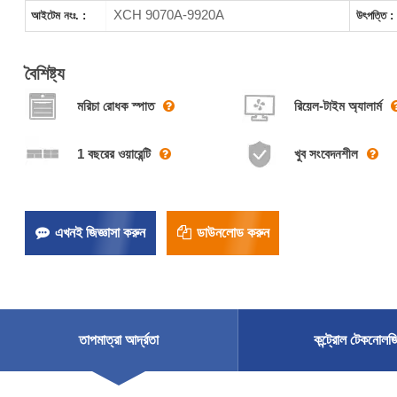
XCH 9070A-9920A
আইটেম নংঃ. :
উৎপত্তি :
বৈশিষ্ট্য
মরিচা রোধক স্পাত
রিয়েল-টাইম অ্যালার্ম
1 বছরের ওয়ারেন্টি
খুব সংবেদনশীল
এখনই জিজ্ঞাসা করুন
ডাউনলোড করুন
তাপমাত্রা আর্দ্রতা
কন্ট্রোল টেকনোলজ