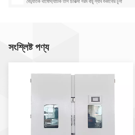
বৈদ্যুতিক থার্মোস্ট্যাটিক তাপ চিকিত্সা গরম বায়ু ল্যাব শুকানোর চুলা
সংশ্লিষ্ট পণ্য