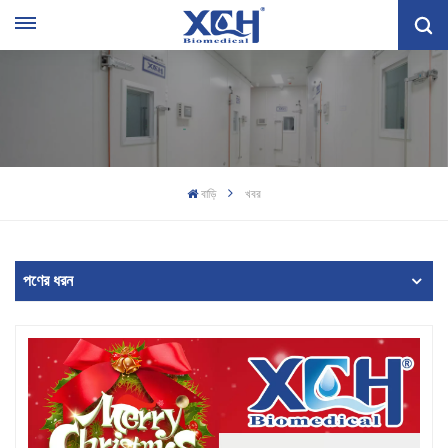
বাড়ি
খবর
পণের ধরন