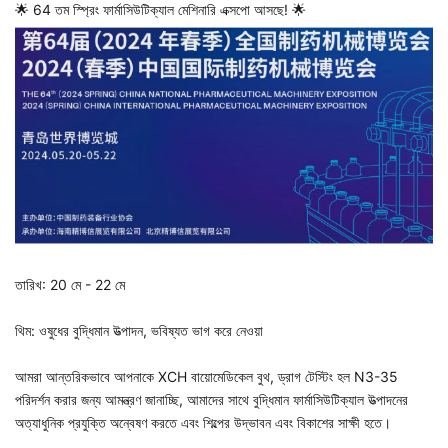
🌟 64 তম স্প্রিং ফার্মাসিউটিক্যাল মেশিনারি এক্সপো আসছে! 🌟
তারিখ: 20 মে - 22 মে
থিম: ওষুধের বুদ্ধিমান উত্পাদন, ভবিষ্যত ভাগ করে নেওয়া
আমরা আন্তরিকভাবে আপনাকে XCH বায়োমেডিকেল বুথ, ড্রাগ টেস্টিং হল N3-35
পরিদর্শন করার জন্য আমন্ত্রণ জানাচ্ছি, আমাদের সাথে বুদ্ধিমান ফার্মাসিউটিক্যাল উত্পাদনের
অত্যাধুনিক প্রযুক্তি অন্বেষণ করতে এবং শিল্পের উদ্ভাবন এবং বিকাশের সাক্ষী হতে।