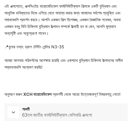
এই এক্সপোতে, এক্সসিএইচ বায়োমেডিকেল ফার্মাসিউটিক্যাল শিল্পকে একটি বুদ্ধিমান এবং
আধুনিক ভবিষ্যতের দিকে এগিয়ে যেতে সাহায্য করার জন্য আমাদের সর্বশেষ প্রযুক্তি এবং
সমাধানগুলি প্রদর্শন করবে। আপনি একজন শিল্প বিশেষজ্ঞ, একজন বৈজ্ঞানিক গবেষক, অথবা
একজন বন্ধু যিনি চিকিৎসা বুদ্ধিমান উত্পাদন সম্পর্কে উত্সাহী হন না কেন, আপনি মূল্যবান
অন্তর্দৃষ্টি এবং অনুপ্রেরণা পাবেন।
📍বুথের তথ্য: ড্রাগ টেস্টিং সেন্টার N3-35
আমরা আপনার পরিদর্শনের অপেক্ষায় রয়েছি এবং একসাথে বুদ্ধিমান চিকিৎসা উত্পাদনের অসীম
সম্ভাবনাগুলি অন্বেষণ করছি!
আছে
অনুসরণ করুন
XCH বায়োমেডিকেল
প্রদর্শনী থেকে আরো উত্তেজনাপূর্ণ বিষয়বস্তু পেতে!
পরবর্তী
63তম জাতীয় ফার্মাসিউটিক্যাল মেশিনারি এক্সপো