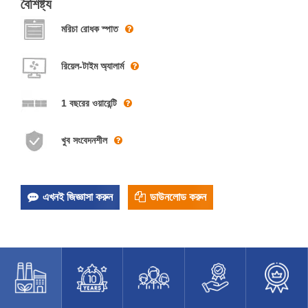
বৈশিষ্ট্য
মরিচা রোধক স্পাত
রিয়েল-টাইম অ্যালার্ম
1 বছরের ওয়ারেন্টি
খুব সংবেদনশীল
এখনই জিজ্ঞাসা করুন
ডাউনলোড করুন