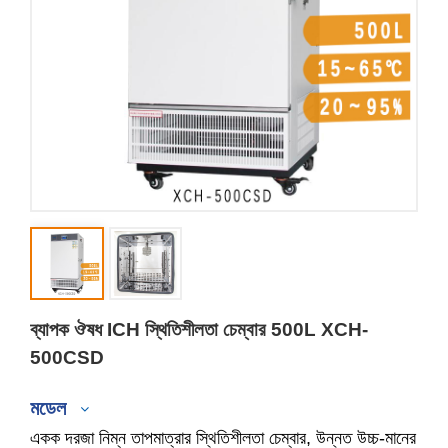
ব্যাপক ঔষধ ICH স্থিতিশীলতা চেম্বার 500L XCH-
500CSD
মডেল
একক দরজা নিম্ন তাপমাত্রার স্থিতিশীলতা চেম্বার, উন্নত উচ্চ-মানের