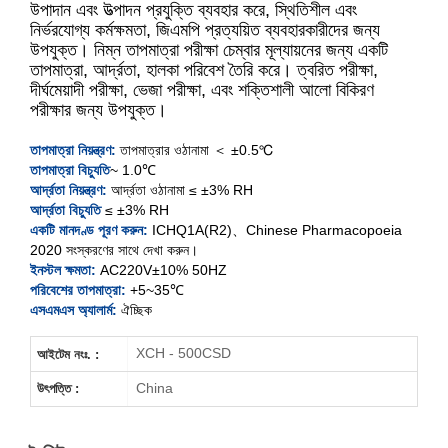
উপাদান এবং উত্পাদন প্রযুক্তি ব্যবহার করে, স্থিতিশীল এবং
নির্ভরযোগ্য কর্মক্ষমতা, জিএমপি প্রত্যয়িত ব্যবহারকারীদের জন্য
উপযুক্ত। নিম্ন তাপমাত্রা পরীক্ষা চেম্বার মূল্যায়নের জন্য একটি
XCH-150CSD-2
তাপমাত্রা, আর্দ্রতা, হালকা পরিবেশ তৈরি করে। ত্বরিত পরীক্ষা,
দীর্ঘমেয়াদী পরীক্ষা, ভেজা পরীক্ষা, এবং শক্তিশালী আলো বিকিরণ
XCH-250CSD-2
পরীক্ষার জন্য উপযুক্ত।
XCH-400CSD-2
তাপমাত্রা নিয়ন্ত্রণ:
তাপমাত্রার ওঠানামা ＜ ±0.5℃
তাপমাত্রা বিচ্যুতি
~ 1.0℃
আর্দ্রতা নিয়ন্ত্রণ:
আর্দ্রতা ওঠানামা ≤ ±3% RH
XCH-500CSD-2
আর্দ্রতা বিচ্যুতি
≤ ±3% RH
একটি মানদণ্ড পূরণ করুন:
ICHQ1A(R2)、Chinese Pharmacopoeia
2020 সংস্করণের সাথে দেখা করুন।
ইনস্টল ক্ষমতা:
AC220V±10% 50HZ
পরিবেশের তাপমাত্রা:
+5~35℃
এসএমএস অ্যালার্ম:
ঐচ্ছিক
XCH - 500CSD
আইটেম নংঃ. :
China
উৎপত্তি :