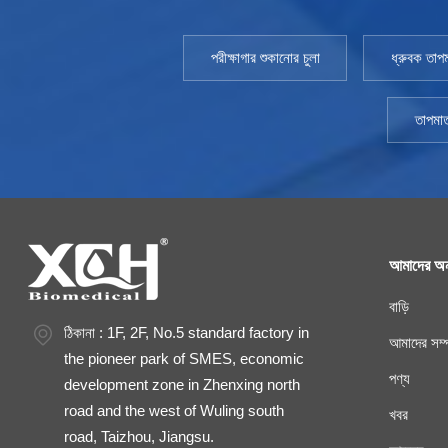
Pharmacopoeia 2020 সংস্করণের সাথে দেখা করুন। ইনস্টল
ক্ষমতা: AC220V±10% 50HZ পরিবেশের তাপমাত্রা: +5~35℃
পরীক্ষাগার শুকানোর চুলা
ধ্রুবক তাপম
এসএমএস অ্যালার্ম: ঐচ্ছিক
তাপমাত
আমাদের অন
বাড়ি
ঠিকানা : 1F, 2F, No.5 standard factory in
আমাদের সম্প
the pioneer park of SMES, economic
পণ্য
development zone in Zhenxing north
road and the west of Wuling south
খবর
road, Taizhou, Jiangsu.