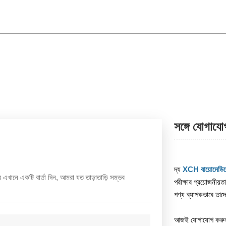
সঙ্গে যোগায
দ্য
XCH বায়োমেডি
খানে একটি বার্তা দিন, আমরা যত তাড়াতাড়ি সম্ভব
পরীক্ষার প্রয়োজনীয়
পণ্য ব্যাপকভাবে তাদে
আজই যোগাযোগ করু