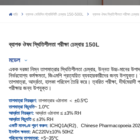
বাড়ি
ব্যাপক মেডিসিন স্ট্যাবিলিটি চেম্বার 150-500L
ব্যাপক ঔষধ স্থিতিশীলতা পরীক্ষা চেম্ব
ব্যাপক ঔষধ স্থিতিশীলতা পরীক্ষা চেম্বার 150L
মডেল
একক দরজা নিম্ন তাপমাত্রার স্থিতিশীলতা চেম্বার, উন্নত উচ্চ-মানের উপাদা
নির্ভরযোগ্য কর্মক্ষমতা, জিএমপি প্রত্যয়িত ব্যবহারকারীদের জন্য উপযুক্ত। নি
তাপমাত্রা, আর্দ্রতা, হালকা পরিবেশ তৈরি করে। ত্বরিত পরীক্ষা, দীর্ঘমেয়াদী
পরীক্ষার জন্য উপযুক্ত।
XCH-150CSD-2
তাপমাত্রা নিয়ন্ত্রণ:
তাপমাত্রার ওঠানামা ＜ ±0.5℃
XCH-250CSD-2
তাপমাত্রা বিচ্যুতি
~ 1.0℃
আর্দ্রতা নিয়ন্ত্রণ:
আর্দ্রতা ওঠানামা ≤ ±3% RH
XCH-400CSD-2
আর্দ্রতা বিচ্যুতি
≤ ±3% RH
একটি মানদণ্ড পূরণ করুন:
ICHQ1A(R2)、Chinese Pharmacopoeia 2020 সংস
ইনস্টল ক্ষমতা:
AC220V±10% 50HZ
XCH-500CSD-2
পরিবেশের তাপমাত্রা:
+5~35℃