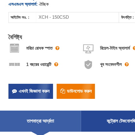
এসএমএস অ্যালার্ম:
ঐচ্ছিক
XCH - 150CSD
আইটেম নংঃ. :
উৎপত্তি :
বৈশিষ্ট্য
মরিচা রোধক স্পাত
রিয়েল-টাইম অ্যালার্ম
1 বছরের ওয়ারেন্টি
খুব সংবেদনশীল
এখনই জিজ্ঞাসা করুন
ডাউনলোড করুন
তাপমাত্রা আর্দ্রতা
কন্ট্রোল টেকনোলজ