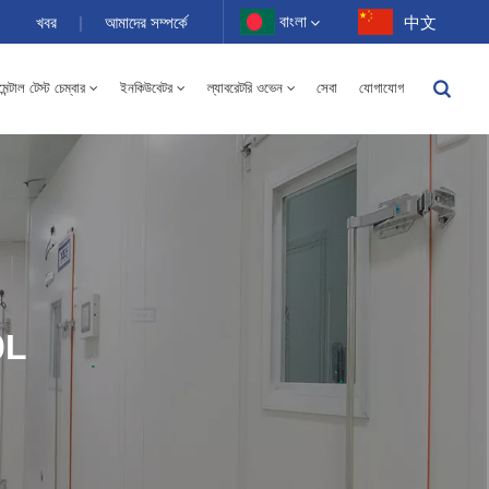
বাংলা
খবর
|
আমাদের সম্পর্কে
中文
ন্টাল টেস্ট চেম্বার
ইনকিউবেটর
ল্যাবরেটরি ওভেন
সেবা
যোগাযোগ
English
-40 থেকে 150℃ উচ্চ এবং নিম্ন তাপমাত্রার আর্দ্রতা বিকল্প চেম্বার 100-1000L
Français
Deutsch
Русский
Español
00L
Português
عربي
日语