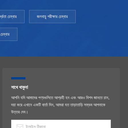
Pharmacopoeia 2020 সংস্করণের সাথে দেখা করুন। ইনস্টল
ক্ষমতা: AC220V±10% 50HZ পরিবেশের তাপমাত্রা: +5~35℃
্রতা চেম্বার
জলবায়ু পরীক্ষার চেম্বার
এসএমএস অ্যালার্ম: ঐচ্ছিক
চেম্বার
সাথে থাকুন!
আপনি যদি আমাদের পণ্যগুলিতে আগ্রহী হন এবং আরও বিশদ জানতে চান,
দয়া করে এখানে একটি বার্তা দিন, আমরা যত তাড়াতাড়ি সম্ভব আপনাকে
উত্তর দেব।