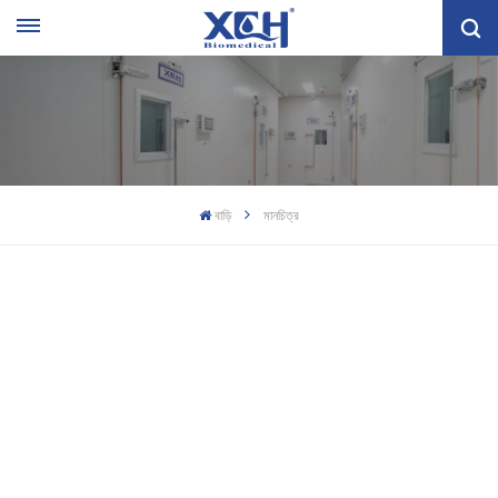
বাড়ি
মানচিত্র