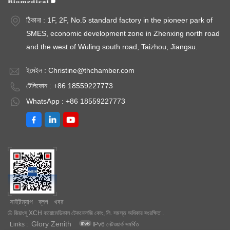
AC220V±10%
AC220V±10%
A
ঠিকানা : 1F, 2F, No.5 standard factory in the pioneer park of
50HZঐচ্ছিক: এসএমএস
50HZঐচ্ছিক: এসএমএস
50
SMES, economic development zone in Zhenxing north road
অ্যালার্ম এবং ডেটা রেকর্ড
অ্যালার্ম এবং ডেটা রেকর্ড
অ্য
and the west of Wuling south road, Taizhou, Jiangsu.
সিস্টেম
সিস্টেম
সিস
ইমেইল :
Christine@thchamber.com
টেলিফোন : +86 18559227773
WhatsApp : +86 18559227773
সাইটম্যাপ
ব্লগ
খবর
© জিয়াংসু XCH বায়োমেডিকাল টেকনোলজি কোং, লি. সমস্ত অধিকার সংরক্ষিত .
Glory Zenith
Links :
IPv6 নেটওয়ার্ক সমর্থিত