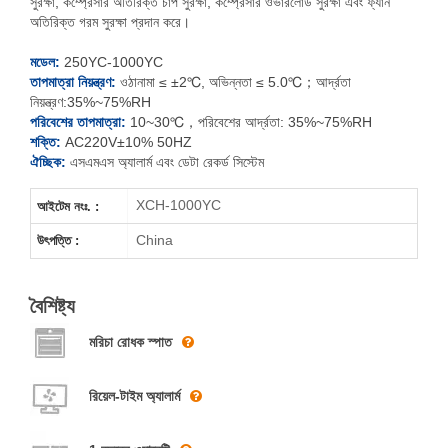
সুরক্ষা, কম্প্রেসার অতিরিক্ত চাপ সুরক্ষা, কম্প্রেসার ওভারলোড সুরক্ষা এবং ফ্যান
XCH-250YC
অতিরিক্ত গরম সুরক্ষা প্রদান করে।
XCH-
400YC
মডেল:
250YC-1000YC
তাপমাত্রা নিয়ন্ত্রণ:
ওঠানামা ≤ ±2℃, অভিন্নতা ≤ 5.0℃；আর্দ্রতা
XCH-500YC
নিয়ন্ত্রণ:35%~75%RH
পরিবেশের তাপমাত্রা:
10~30℃，পরিবেশের আর্দ্রতা: 35%~75%RH
শক্তি:
AC220V±10% 50HZ
XCH-800YC
ঐচ্ছিক:
এসএমএস অ্যালার্ম এবং ডেটা রেকর্ড সিস্টেম
XCH-1000YC
XCH-1000YC
আইটেম নংঃ. :
China
উৎপত্তি :
বৈশিষ্ট্য
মরিচা রোধক স্পাত
রিয়েল-টাইম অ্যালার্ম