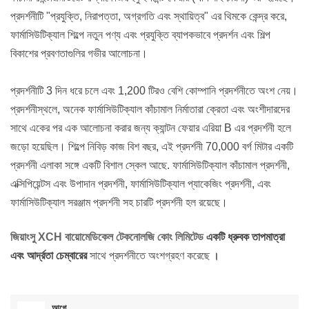
প্রদর্শনীটি "প্রযুক্তি, নিরাপত্তা, অগ্রগতি এবং স্থায়িত্ব" এর থিমকে কেন্দ্র করে,
ফার্মাসিউটিক্যাল শিল্পে নতুন পণ্য এবং প্রযুক্তি ব্যাপকভাবে প্রদর্শন এবং শিল্প
বিকাশের প্রবণতাগুলির গভীর আলোচনা।
প্রদর্শনীটি 3 দিন ধরে চলে এবং 1,200 টিরও বেশি কোম্পানি প্রদর্শনীতে অংশ নেয়।
প্রদর্শনীস্থলে, অনেক ফার্মাসিউটিক্যাল কাঁচামাল নির্মাতারা ক্রেতা এবং অংশীদারদের
সাথে একের পর এক আলোচনা করার জন্য ক্যান্টন ফেয়ার এরিয়া B এর প্রদর্শনী হলে
জড়ো হয়েছিল। শিল্পে নিবিড় কাজ বিশ বছর, এই প্রদর্শনী 70,000 বর্গ মিটার একটি
প্রদর্শনী এলাকা সঙ্গে একটি বিশাল স্কেল আছে. ফার্মাসিউটিক্যাল কাঁচামাল প্রদর্শনী,
এক্সিপিয়েন্টস এবং উপাদান প্রদর্শনী, ফার্মাসিউটিক্যাল প্যাকেজিং প্রদর্শনী, এবং
ফার্মাসিউটিক্যাল সরঞ্জাম প্রদর্শনী সহ চারটি প্রদর্শনী হল রয়েছে।
জিয়াংসু XCH বায়োমেডিকেল টেকনোলজি কোং লিমিটেড
একটি ধ্রুবক তাপমাত্রা
এবং আর্দ্রতা চেম্বারের
সাথে প্রদর্শনীতে অংশগ্রহণ করেছে
।
আগে