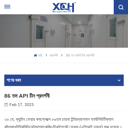
বাড়ি
প্রদর্শনী
86 তম API চীন প্রদর্শনী
পণের ধরন
86 তম API চীন প্রদর্শনী
Feb 17, 2023
২৬ মে, ক্যান্টন ফেয়ার কমপ্লেক্সে ৮৬তম চায়না ইন্টারন্যাশনাল ফার্মাসিউটিক্যাল
কাঁচামাল/ইন্টারমিডিয়েটস/প্যাকেজিং/ইকুইপমেন্ট ফেয়ার (এপিআই চায়না) শুরু হয়েছে।