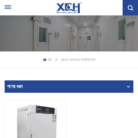
বাড়ি
ধ্রুবক তাপমাত্রা ইনকিউবেটর
পণের ধরন