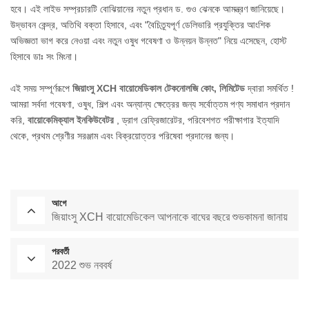
হবে। এই লাইভ সম্প্রচারটি বোঝিয়ানের নতুন প্রধান ড. গুও ঝেনকে আমন্ত্রণ জানিয়েছে।
উদ্ভাবন কেন্দ্র, অতিথি বক্তা হিসাবে, এবং "বৈচিত্র্যপূর্ণ ডেলিভারি প্রযুক্তির আংশিক
অভিজ্ঞতা ভাগ করে নেওয়া এবং নতুন ওষুধ গবেষণা ও উন্নয়ন উন্নত" নিয়ে এসেছেন, হোস্ট
হিসাবে ডাঃ সং মিংনা।
এই সময় সম্পূর্ণরূপে
জিয়াংসু XCH বায়োমেডিকাল টেকনোলজি কোং, লিমিটেড
দ্বারা সমর্থিত !
আমরা সর্বদা গবেষণা, ওষুধ, শিল্প এবং অন্যান্য ক্ষেত্রের জন্য সর্বোত্তম পণ্য সমাধান প্রদান
করি,
বায়োকেমিক্যাল ইনকিউবেটর
, ড্রাগ রেফ্রিজারেটর, পরিবেশগত পরীক্ষাগার ইত্যাদি
থেকে, প্রথম শ্রেণীর সরঞ্জাম এবং বিক্রয়োত্তর পরিষেবা প্রদানের জন্য।
আগে
জিয়াংসু XCH বায়োমেডিকেল আপনাকে বাঘের বছরে শুভকামনা জানায়
পরবর্তী
2022 শুভ নববর্ষ