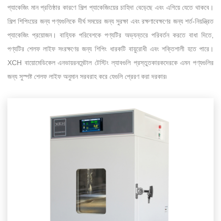
প্যাকেজিং মান প্রতিষ্ঠার কারণে শিল্প প্যাকেজিংয়ের চাহিদা বেড়েছে এবং এগিয়ে যেতে থাকবে।
শিল্প শিপিংয়ের জন্য পণ্যগুলিকে দীর্ঘ সময়ের জন্য সুরক্ষা এবং রক্ষণাবেক্ষণের জন্য শর্ত-নিয়ন্ত্রিত
প্যাকেজিং প্রয়োজন। বাহ্যিক পরিবেশকে পণ্যটির অভ্যন্তরে পরিবর্তন করতে বাধা দিতে,
পণ্যটির শেলফ লাইফ সংরক্ষণের জন্য শিপিং ধারকটি বায়ুরোধী এবং শক্তিশালী হতে পারে।
XCH বায়োমেডিকেল এনভায়রনমেন্টাল টেস্টিং ল্যাবগুলি প্রস্তুতকারকদেরকে এমন পণ্যগুলির
জন্য সুস্পষ্ট শেলফ লাইফ অনুমান সরবরাহ করে যেগুলি প্রেরণ করা দরকার৷