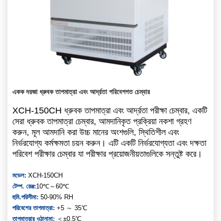
একক দরজা ধ্রুবক তাপমাত্রা এবং আর্দ্রতা পরিবেশগত চেম্বার
XCH-150CH ধ্রুবক তাপমাত্রা এবং আর্দ্রতা পরীক্ষা চেম্বার, একটি
সেরা ধ্রুবক তাপমাত্রা চেম্বার, আমদানিকৃত প্রক্রিয়া নকশা গ্রহণ
করুন, মূল আমদানি করা উচ্চ মানের অংশগুলি, স্থিতিশীল এবং
নির্ভরযোগ্য কর্মক্ষমতা চয়ন করুন। এটি একটি নির্ভরযোগ্যতা এবং দক্ষতা
পরিবেশ পরীক্ষার চেম্বার যা পরীক্ষার প্রয়োজনীয়তাগুলিকে সন্তুষ্ট করে।
মডেল:
XCH-150CH
টেম্প. রেঞ্জ:
10℃～60℃
হুমি.পরিসীমা:
50-90% RH
পরিবেশের তাপমাত্রা:
+5 ～ 35℃
তাপমাত্রার ওঠানামা:
＜±0.5℃