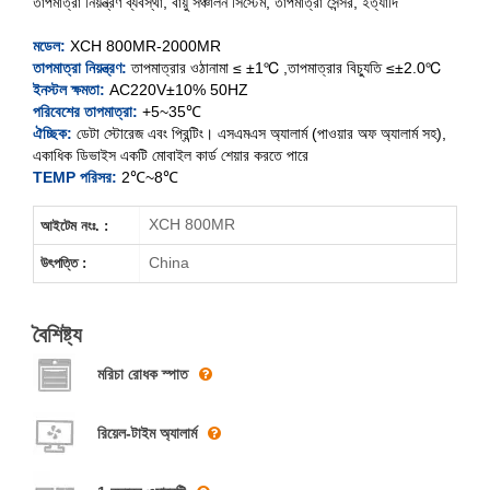
তাপমাত্রা নিয়ন্ত্রণ ব্যবস্থা, বায়ু সঞ্চালন সিস্টেম, তাপমাত্রা সেন্সর, ইত্যাদি
XCH-800MR
মডেল:
XCH 800MR-2000MR
XCH-1000MR
তাপমাত্রা নিয়ন্ত্রণ:
তাপমাত্রার ওঠানামা ≤ ±1℃ ,তাপমাত্রার বিচ্যুতি ≤±2.0℃
ইনস্টল ক্ষমতা:
AC220V±10% 50HZ
XCH-2000MR
পরিবেশের তাপমাত্রা:
+5~35℃
ঐচ্ছিক:
ডেটা স্টোরেজ এবং প্রিন্টিং। এসএমএস অ্যালার্ম (পাওয়ার অফ অ্যালার্ম সহ),
একাধিক ডিভাইস একটি মোবাইল কার্ড শেয়ার করতে পারে
TEMP পরিসর:
2℃~8℃
XCH 800MR
আইটেম নংঃ. :
China
উৎপত্তি :
বৈশিষ্ট্য
মরিচা রোধক স্পাত
রিয়েল-টাইম অ্যালার্ম