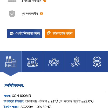
1 বছরের ওয়ারেন্টি
খুব সংবেদনশীল
এখনই জিজ্ঞাসা করুন
ডাউনলোড করুন
স্পেসিফিকেশন:
মডেল:
XCH-800MR
তাপমাত্রা নিয়ন্ত্রণ:
তাপমাত্রার ওঠানামা ≤ ±1℃ ,তাপমাত্রার বিচ্যুতি ≤±2.0℃
ইনস্টল ক্ষমতা:
AC220V±10% 50HZ