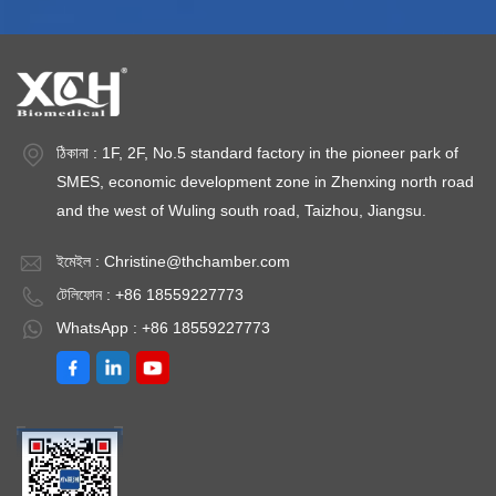
50HZপরিবেশের তাপমাত্রা:
50
+5~35℃ঐচ্ছিক: ডেটা
+5
স্টোরেজ এবং প্রিন্টিন এস
স্
অ্যালার্ম (পাওয়ার অফ
অ্
অ্যালার্ম সহ), একাধিক
অ্
ঠিকানা : 1F, 2F, No.5 standard factory in the pioneer park of
ডিভাইস একটি মোবাইল কার্ড
ডি
SMES, economic development zone in Zhenxing north road
শেয়ার করতে পারে।TEMP
শে
and the west of Wuling south road, Taizhou, Jiangsu.
পরিসর: 2℃~8℃
প
ইমেইল :
Christine@thchamber.com
টেলিফোন : +86 18559227773
WhatsApp : +86 18559227773