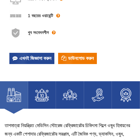
1 বছরের ওয়ারেন্টি
খুব সংবেদনশীল
এখনই জিজ্ঞাসা করুন
ডাউনলোড করুন
তাপমাত্রা নিয়ন্ত্রিত মেডিসিন স্টোরেজ রেফ্রিজারেটর চিকিৎসা শিল্পে ওষুধ হিমায়নের
জন্য একটি পেশাদার রেফ্রিজারেটর সরঞ্জাম, এটি জৈবিক পণ্য, ভ্যাকসিন, ওষুধ,