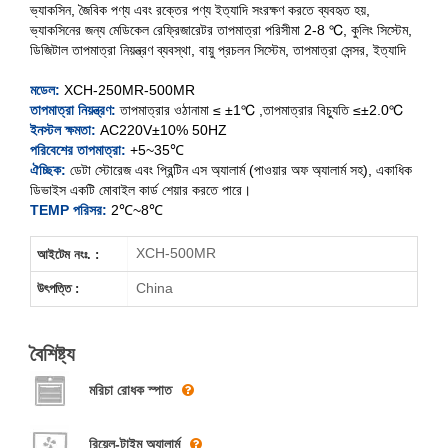
ভ্যাকসিন, জৈবিক পণ্য এবং রক্তের পণ্য ইত্যাদি সংরক্ষণ করতে ব্যবহৃত হয়,
ভ্যাকসিনের জন্য মেডিকেল রেফ্রিজারেটর তাপমাত্রা পরিসীমা 2-8 ℃, কুলিং সিস্টেম,
ডিজিটাল তাপমাত্রা নিয়ন্ত্রণ ব্যবস্থা, বায়ু প্রচলন সিস্টেম, তাপমাত্রা সেন্সর, ইত্যাদি
XCH-250MR
মডেল:
XCH-250MR-500MR
XCH-400MR
তাপমাত্রা নিয়ন্ত্রণ:
তাপমাত্রার ওঠানামা ≤ ±1℃ ,তাপমাত্রার বিচ্যুতি ≤±2.0℃
ইনস্টল ক্ষমতা:
AC220V±10% 50HZ
XCH-500MR
পরিবেশের তাপমাত্রা:
+5~35℃
ঐচ্ছিক:
ডেটা স্টোরেজ এবং প্রিন্টিন এস অ্যালার্ম (পাওয়ার অফ অ্যালার্ম সহ), একাধিক
ডিভাইস একটি মোবাইল কার্ড শেয়ার করতে পারে।
TEMP পরিসর:
2℃~8℃
XCH-500MR
আইটেম নংঃ. :
China
উৎপত্তি :
বৈশিষ্ট্য
মরিচা রোধক স্পাত
রিয়েল-টাইম অ্যালার্ম