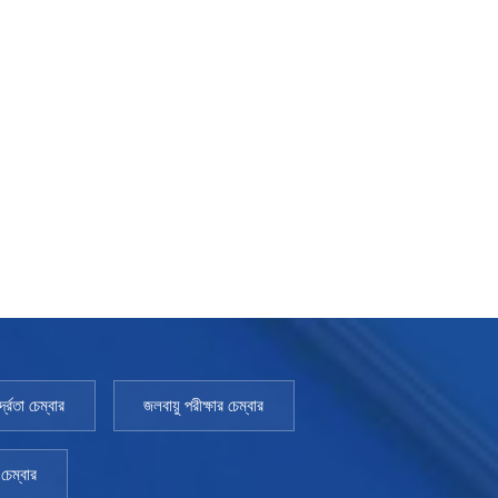
্রতা চেম্বার
জলবায়ু পরীক্ষার চেম্বার
চেম্বার