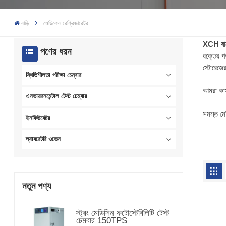
বাড়ি
মেডিকেল রেফ্রিজারেটর
XCH বা
পণের ধরন
রক্তের প
স্টোরেজে
স্থিতিশীলতা পরীক্ষা চেম্বার
আমরা কাস
এনভায়রনমেন্টাল টেস্ট চেম্বার
সমস্ত মে
ইনকিউবেটর
ল্যাবরেটরি ওভেন
নতুন পণ্য
স্ট্রং মেডিসিন ফটোস্টেবিলিটি টেস্ট
চেম্বার 150TPS