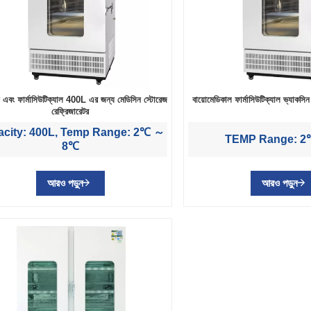
ন এবং ফার্মাসিউটিক্যাল 400L এর জন্য মেডিসিন স্টোরেজ
বায়োমেডিকাল ফার্মাসিউটিক্যাল ভ্যাকসি
রেফ্রিজারেটর
city: 400L, Temp Range: 2℃ ～
TEMP Range: 
8℃
আরও পড়ুন
আরও পড়ুন