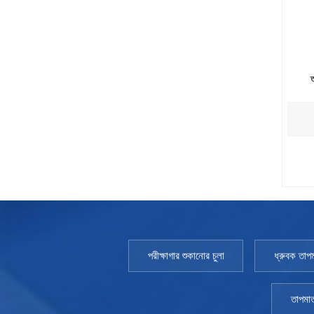
ত
পরীক্ষাগার শুকানোর চুলা
ধ্রুবক তাপম
তাপমাত