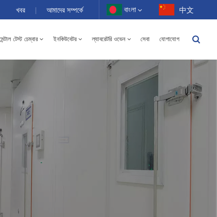
বাংলা
খবর
|
আমাদের সম্পর্কে
中文
ন্টাল টেস্ট চেম্বার
ইনকিউবেটর
ল্যাবরেটরি ওভেন
সেবা
যোগাযোগ
English
-40 থেকে 150℃ উচ্চ এবং নিম্ন তাপমাত্রার আর্দ্রতা বিকল্প চেম্বার 100-1000L
Français
Deutsch
Русский
Español
Português
عربي
日语