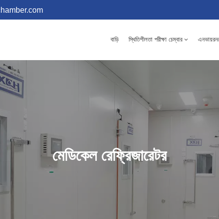
chamber.com
বাড়ি
স্থিতিশীলতা পরীক্ষা চেম্বার
এনভায়রনমে
মেডিকেল রেফ্রিজারেটর