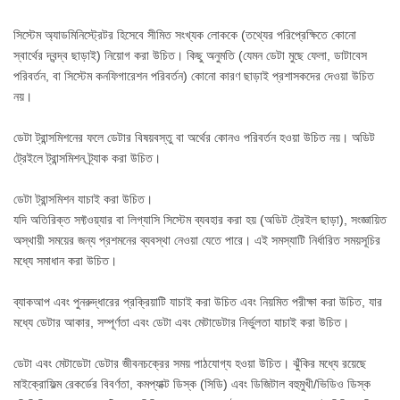
সিস্টেম অ্যাডমিনিস্ট্রেটর হিসেবে সীমিত সংখ্যক লোককে (তথ্যের পরিপ্রেক্ষিতে কোনো
স্বার্থের দ্বন্দ্ব ছাড়াই) নিয়োগ করা উচিত। কিছু অনুমতি (যেমন ডেটা মুছে ফেলা, ডাটাবেস
পরিবর্তন, বা সিস্টেম কনফিগারেশন পরিবর্তন) কোনো কারণ ছাড়াই প্রশাসকদের দেওয়া উচিত
নয়।
ডেটা ট্রান্সমিশনের ফলে ডেটার বিষয়বস্তু বা অর্থের কোনও পরিবর্তন হওয়া উচিত নয়। অডিট
ট্রেইলে ট্রান্সমিশন ট্র্যাক করা উচিত।
ডেটা ট্রান্সমিশন যাচাই করা উচিত।
যদি অতিরিক্ত সফ্টওয়্যার বা লিগ্যাসি সিস্টেম ব্যবহার করা হয় (অডিট ট্রেইল ছাড়া), সংজ্ঞায়িত
অস্থায়ী সময়ের জন্য প্রশমনের ব্যবস্থা নেওয়া যেতে পারে। এই সমস্যাটি নির্ধারিত সময়সূচির
মধ্যে সমাধান করা উচিত।
ব্যাকআপ এবং পুনরুদ্ধারের প্রক্রিয়াটি যাচাই করা উচিত এবং নিয়মিত পরীক্ষা করা উচিত, যার
মধ্যে ডেটার আকার, সম্পূর্ণতা এবং ডেটা এবং মেটাডেটার নির্ভুলতা যাচাই করা উচিত।
ডেটা এবং মেটাডেটা ডেটার জীবনচক্রের সময় পাঠযোগ্য হওয়া উচিত। ঝুঁকির মধ্যে রয়েছে
মাইক্রোফিল্ম রেকর্ডের বিবর্ণতা, কমপ্যাক্ট ডিস্ক (সিডি) এবং ডিজিটাল বহুমুখী/ভিডিও ডিস্ক