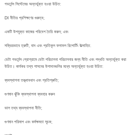
গভর্নেন্স সিস্টেমের অন্তর্ভুক্ত হওয়া উচিত:
DI নীতির প্রশিক্ষণের গুরুত্ব;
একটি উপযুক্ত কাজের পরিবেশ তৈরি করুন; এবং
সক্রিয়ভাবে ত্রুটি, বাদ এবং প্রতিকূল ফলাফল রিপোর্টিং উত্সাহিত.
ডেটা গভর্নেন্স প্রোগ্রামে ডেটা পরিচালনা পরিচালনার জন্য নীতি এবং পদ্ধতি অন্তর্ভুক্ত করা
উচিত। কার্যকর তথ্য শাসনের উপাদানগুলির মধ্যে অন্তর্ভুক্ত হওয়া উচিত:
ব্যবস্থাপনা তত্ত্বাবধান এবং প্রতিশ্রুতি;
গুণমান ঝুঁকি ব্যবস্থাপনা ব্যবহার করুন
ভাল তথ্য ব্যবস্থাপনা নীতি;
গুণমান পরিমাপ এবং কর্মক্ষমতা সূচক;