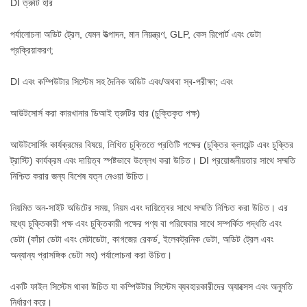
DI ত্রুটি হার
পর্যালোচনা অডিট ট্রেল, যেমন উত্পাদন, মান নিয়ন্ত্রণ, GLP, কেস রিপোর্ট এবং ডেটা
প্রক্রিয়াকরণ;
DI এবং কম্পিউটার সিস্টেম সহ দৈনিক অডিট এবং/অথবা স্ব-পরীক্ষা; এবং
আউটসোর্স করা কারখানার ডিআই ত্রুটির হার (চুক্তিকৃত পক্ষ)
আউটসোর্সিং কার্যক্রমের বিষয়ে, লিখিত চুক্তিতে প্রতিটি পক্ষের (চুক্তির ক্লায়েন্ট এবং চুক্তির
ট্রাস্টি) কার্যক্রম এবং দায়িত্ব স্পষ্টভাবে উল্লেখ করা উচিত। DI প্রয়োজনীয়তার সাথে সম্মতি
নিশ্চিত করার জন্য বিশেষ যত্ন নেওয়া উচিত।
নিয়মিত অন-সাইট অডিটের সময়, নিয়ম এবং দায়িত্বের সাথে সম্মতি নিশ্চিত করা উচিত। এর
মধ্যে চুক্তিকারী পক্ষ এবং চুক্তিকারী পক্ষের পণ্য বা পরিষেবার সাথে সম্পর্কিত পদ্ধতি এবং
ডেটা (কাঁচা ডেটা এবং মেটাডেটা, কাগজের রেকর্ড, ইলেকট্রনিক ডেটা, অডিট ট্রেল এবং
অন্যান্য প্রাসঙ্গিক ডেটা সহ) পর্যালোচনা করা উচিত।
একটি ফাইল সিস্টেম থাকা উচিত যা কম্পিউটার সিস্টেম ব্যবহারকারীদের অ্যাক্সেস এবং অনুমতি
নির্ধারণ করে।