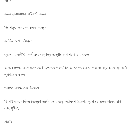
যাচাই
করুন ব্যবস্থাপনা পরিবর্তন করুন
নিরাপত্তা এবং অ্যাক্সেস নিয়ন্ত্রণ
কনফিগারেশন নিয়ন্ত্রণ
ব্যবসা, রাজনীতি, অর্থ এবং অন্যান্য সংস্থার চাপ প্রতিরোধ করুন;
কাজের গুণমান এবং সততাকে বিরূপভাবে প্রভাবিত করতে পারে এমন প্রণোদনামূলক ব্যবস্থাগুলি
প্রতিরোধ করুন;
পর্যাপ্ত সম্পদ এবং সিস্টেম;
ডিআই এবং কার্যকর নিয়ন্ত্রণ সমর্থন করার জন্য সঠিক পরিবেশের প্রচারের জন্য কাজের চাপ
এবং সুবিধা;
মনিটর