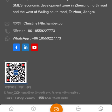
SMES, economic development zone in Zhenxing north road
and the west of Wuling south road, Taizhou, Jiangsu.
ইমেইল :
Christine@thchamber.com
টেলিফোন : +86 18559227773
WhatsApp : +86 18559227773
সাইটম্যাপ
ব্লগ
খবর
© জিয়াংসু XCH বায়োমেডিকাল টেকনোলজি কোং, লি. সমস্ত অধিকার সংরক্ষিত .
Glory Zenith
Links :
IPv6 নেটওয়ার্ক সমর্থিত