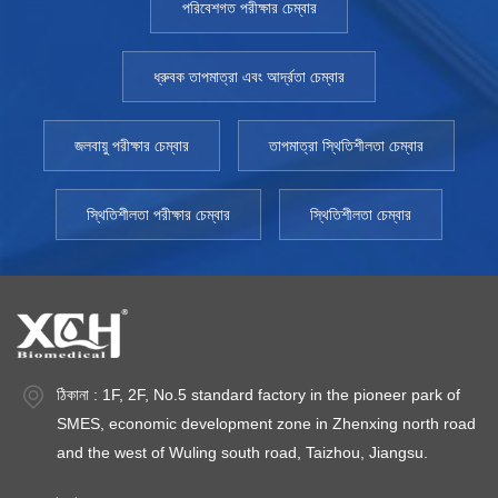
পরিবেশগত পরীক্ষার চেম্বার
করতে পারে। গ্যাস নিয়ন্ত্রণ: কিছু বায়োমেডিকাল পরীক্ষায় নির্দিষ্ট গ্যাসের অবস্থার
প্রয়োজন হয়, যেমন অ্যানেরোবিক ব্যাকটেরিয়া চাষ করা। বায়োমেডিকাল
ইনকিউবেটরগুলি অক্সিজেন, কার্বন ডাই অক্সাইড এবং অন্যান্য গ্যাসের ঘনত্ব নিয়ন্ত্রণ
ধ্রুবক তাপমাত্রা এবং আর্দ্রতা চেম্বার
করতে পারে এবং একটি নির্দিষ্ট গ্যাস পরিবেশ প্রদান করতে পারে। জীবাণুমুক্ত পরিবেশ:
নমুনা দূষণ এড়াতে, ইনকিউবেটর পরীক্ষাগার সরঞ্জাম সাধারণত একটি জীবাণুমুক্ত পরিবেশ
হিসাবে ডিজাইন করা হয় এবং একটি পরিষ্কার সংস্কৃতি পরিবেশ নিশ্চিত করতে
জলবায়ু পরীক্ষার চেম্বার
তাপমাত্রা স্থিতিশীলতা চেম্বার
জীবাণুমুক্ত ফিল্টার, অতিবেগুনী লাইট এবং অন্যান্য সরঞ্জাম সরবরাহ করে। গুরুত্ব
বৈজ্ঞানিক ইনকিউবেটর চিকিৎসা ক্ষেত্রেবায়োমেডিকাল ইনকিউবেটরগুলি চিকিৎসা গবেষণা
স্থিতিশীলতা পরীক্ষার চেম্বার
স্থিতিশীলতা চেম্বার
এবং ক্লিনিকাল অনুশীলনে একটি অপরিবর্তনীয় ভূমিকা পালন করে। তারা বিজ্ঞানীদের
একটি নিয়ন্ত্রিত পরীক্ষামূলক পরিবেশ প্রদান করে যা তাদের কোষ সংস্কৃতি, ড্রাগ
স্ক্রীনিং, রোগের মডেল বিল্ডিং এবং অন্যান্য পরীক্ষা-নিরীক্ষা পরিচালনা করতে সক্ষম করে,
যার ফলে নতুন ওষুধের বিকাশ, রোগের প্রক্রিয়ার উপর গবেষণা এবং ডায়াগনস্টিক ও
থেরাপিউটিক পদ্ধতির বিকাশকে উৎসাহিত করে। সাধারণভাবে, বায়োমেডিকাল
ইনকিউবেটরগুলি বায়োমেডিকাল গবেষণায় অপরিহার্য সরঞ্জাম। তাদের কার্যাবলী এবং
অ্যাপ্লিকেশনগুলি বিস্তৃত, যা বিজ্ঞানীদের একটি আদর্শ পরীক্ষামূলক পরিবেশ এবং প্রম
ঠিকানা : 1F, 2F, No.5 standard factory in the pioneer park of
প্রদান করে
SMES, economic development zone in Zhenxing north road
and the west of Wuling south road, Taizhou, Jiangsu.