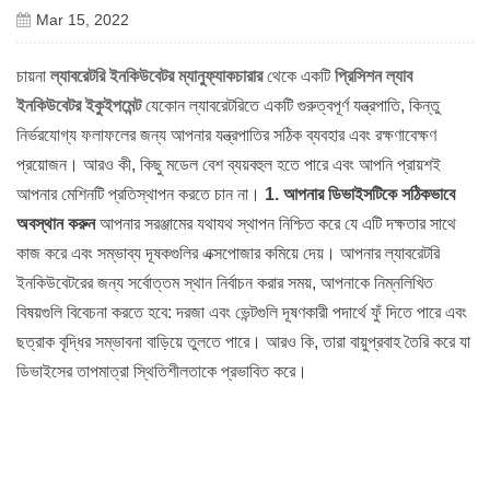
Mar 15, 2022
চায়না
ল্যাবরেটরি ইনকিউবেটর ম্যানুফ্যাকচারার
থেকে একটি
প্রিসিশন ল্যাব
ইনকিউবেটর ইকুইপমেন্ট
যেকোন ল্যাবরেটরিতে একটি গুরুত্বপূর্ণ যন্ত্রপাতি, কিন্তু
নির্ভরযোগ্য ফলাফলের জন্য আপনার যন্ত্রপাতির সঠিক ব্যবহার এবং রক্ষণাবেক্ষণ
প্রয়োজন।
আরও কী, কিছু মডেল বেশ ব্যয়বহুল হতে পারে এবং আপনি প্রায়শই
আপনার মেশিনটি প্রতিস্থাপন করতে চান না।
1. আপনার ডিভাইসটিকে সঠিকভাবে
অবস্থান করুন
আপনার সরঞ্জামের যথাযথ স্থাপন নিশ্চিত করে যে এটি দক্ষতার সাথে
কাজ করে এবং সম্ভাব্য দূষকগুলির এক্সপোজার কমিয়ে দেয়।
আপনার ল্যাবরেটরি
ইনকিউবেটরের জন্য সর্বোত্তম স্থান নির্বাচন করার সময়, আপনাকে নিম্নলিখিত
বিষয়গুলি বিবেচনা করতে হবে:
দরজা এবং ভেন্টগুলি দূষণকারী পদার্থে ফুঁ দিতে পারে এবং
ছত্রাক বৃদ্ধির সম্ভাবনা বাড়িয়ে তুলতে পারে।
আরও কি, তারা বায়ুপ্রবাহ তৈরি করে যা
ডিভাইসের তাপমাত্রা স্থিতিশীলতাকে প্রভাবিত করে।