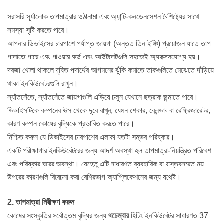
সরাসরি সূর্যালোক তাপমাত্রার ওঠানামা এবং অ্যান্টি-কনডেনসেশন বৈশিষ্ট্যের সাথে
সমস্যা সৃষ্টি করতে পারে।
আপনার ডিভাইসের চারপাশে পর্যাপ্ত জায়গা (অন্তত তিন ইঞ্চি) প্রয়োজন যাতে তাপ
পালাতে পারে এবং পাওয়ার কর্ড এবং আউটলেটগুলি সহজেই অ্যাক্সেসযোগ্য হয়।
দরজা খোলা থাকলে দূষিত পদার্থের আগমনের ঝুঁকি কমাতে তাকগুলিতে মেঝেতে দাঁড়িয়ে
থাকা ইনকিউবেটরগুলি রাখুন।
স্যাঁতসেঁতে, স্যাঁতসেঁতে জায়গাগুলি এড়িয়ে চলুন যেখানে ছত্রাক জন্মাতে পারে।
ডিভাইসটিকে কম্পনের উত্স থেকে দূরে রাখুন, যেমন শেকার, ব্লেন্ডার বা রেফ্রিজারেটর,
কারণ কম্পন কোষের বৃদ্ধিকে প্রভাবিত করতে পারে।
নিশ্চিত করুন যে ডিভাইসের চারপাশের এলাকা যতটা সম্ভব পরিষ্কার।
একটি পরীক্ষাগার ইনকিউবেটরের জন্য আদর্শ অবস্থা হল তাপমাত্রা-নিয়ন্ত্রিত পরিবেশ
এবং পরিষ্কার ঘরের অবস্থা। যেহেতু এটি সাধারণত ব্যবহারিক বা বাস্তবসম্মত নয়,
উপরের কারণগুলি বিবেচনা করা বেশিরভাগ অ্যাপ্লিকেশনের জন্য যথেষ্ট।
2. তাপমাত্রা নিরীক্ষণ করুন
কোষের সংস্কৃতির সর্বোত্তম বৃদ্ধির জন্য
থচেম্বার
হিটিং ইনকিউবেটর সাধারণত 37