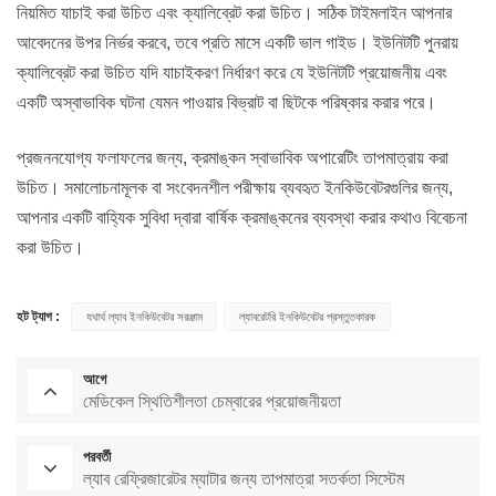
নিয়মিত যাচাই করা উচিত এবং ক্যালিব্রেট করা উচিত। সঠিক টাইমলাইন আপনার
আবেদনের উপর নির্ভর করবে, তবে প্রতি মাসে একটি ভাল গাইড। ইউনিটটি পুনরায়
ক্যালিব্রেট করা উচিত যদি যাচাইকরণ নির্ধারণ করে যে ইউনিটটি প্রয়োজনীয় এবং
একটি অস্বাভাবিক ঘটনা যেমন পাওয়ার বিভ্রাট বা ছিটকে পরিষ্কার করার পরে।
প্রজননযোগ্য ফলাফলের জন্য, ক্রমাঙ্কন স্বাভাবিক অপারেটিং তাপমাত্রায় করা
উচিত। সমালোচনামূলক বা সংবেদনশীল পরীক্ষায় ব্যবহৃত ইনকিউবেটরগুলির জন্য,
আপনার একটি বাহ্যিক সুবিধা দ্বারা বার্ষিক ক্রমাঙ্কনের ব্যবস্থা করার কথাও বিবেচনা
করা উচিত।
হট ট্যাগ :
যথার্থ ল্যাব ইনকিউবেটর সরঞ্জাম
ল্যাবরেটরি ইনকিউবেটর প্রস্তুতকারক
আগে
মেডিকেল স্থিতিশীলতা চেম্বারের প্রয়োজনীয়তা
পরবর্তী
ল্যাব রেফ্রিজারেটর ম্যাটার জন্য তাপমাত্রা সতর্কতা সিস্টেম