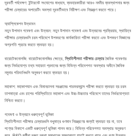
দূরবর্তী পর্যবেক্ষণ: ইন্টারনেট সংযোগের মাধ্যমে, ব্যবহারকারীরা আরও নমনীয় ব্যবস্থাপনার জন্য
পরীক্ষা চেম্বারের অপারেটিং অবস্থা দূরবর্তীভাবে নিরীক্ষণ এবং নিয়ন্ত্রণ করতে পারে।
অ্যাপ্লিকেশন উদ্ভাবন
নতুন উপাদান গবেষণা এবং উন্নয়ন: নতুন উপাদান গবেষণা এবং উন্নয়নের প্রক্রিয়ায়, স্থায়িত্ব
পরীক্ষার চেম্বারগুলি চরম পরিবেশে উপকরণের কার্যকারিতা পরীক্ষা করতে এবং উপকরণ বিজ্ঞানের
অগ্রগতি প্রচার করতে ব্যবহৃত হয়।
বায়োটেকনোলজি: বায়োটেকনোলজির ক্ষেত্রে,
স্থিতিশীলতা পরীক্ষার চেম্বার
জৈবিক গবেষণার
জন্য নির্ভরযোগ্য তথ্য সহায়তা প্রদানের জন্য বিভিন্ন পরিবেশগত অবস্থার অধীনে জৈবিক
নমুনার পরিবর্তনগুলি অনুকরণ করতে ব্যবহৃত হয়।
মহাকাশ: মহাকাশযান এবং বিমানচালনা সরঞ্জামের পারফরম্যান্স পরীক্ষা করতে ব্যবহৃত হয় চরম
তাপমাত্রা এবং চাপের পরিস্থিতিতে মহাকাশ এবং উচ্চ-উচ্চতার পরিবেশে তাদের নির্ভরযোগ্যতা
নিশ্চিত করতে।
গবেষণা ও উন্নয়নে গুরুত্বপূর্ণ ভূমিকা
স্থিতিশীলতা পরীক্ষার চেম্বারগুলি শুধুমাত্র গুণমান নিয়ন্ত্রণের জন্যই ব্যবহৃত হয় না, তবে
পণ্যের বিকাশে একটি গুরুত্বপূর্ণ ভূমিকা পালন করে। বিভিন্ন পরিবেশগত অবস্থার অনুকরণ
করে, R&D কর্মীরা দ্রুত নকশা সমাধানের সম্ভাব্যতা যাচাই করতে পারে এবং পণ্য উন্নয়ন