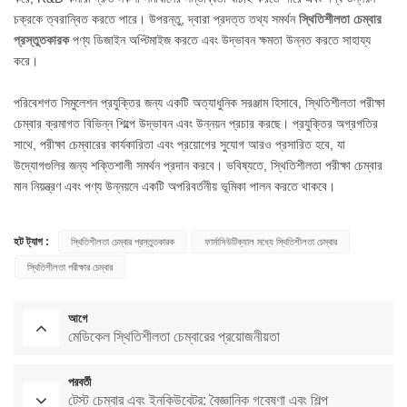
চক্রকে ত্বরান্বিত করতে পারে। উপরন্তু, দ্বারা প্রদত্ত তথ্য সমর্থন
স্থিতিশীলতা চেম্বার
প্রস্তুতকারক
পণ্য ডিজাইন অপ্টিমাইজ করতে এবং উদ্ভাবন ক্ষমতা উন্নত করতে সাহায্য
করে।
পরিবেশগত সিমুলেশন প্রযুক্তির জন্য একটি অত্যাধুনিক সরঞ্জাম হিসাবে, স্থিতিশীলতা পরীক্ষা
চেম্বার ক্রমাগত বিভিন্ন শিল্পে উদ্ভাবন এবং উন্নয়ন প্রচার করছে। প্রযুক্তির অগ্রগতির
সাথে, পরীক্ষা চেম্বারের কার্যকারিতা এবং প্রয়োগের সুযোগ আরও প্রসারিত হবে, যা
উদ্যোগগুলির জন্য শক্তিশালী সমর্থন প্রদান করবে। ভবিষ্যতে, স্থিতিশীলতা পরীক্ষা চেম্বার
মান নিয়ন্ত্রণ এবং পণ্য উন্নয়নে একটি অপরিবর্তনীয় ভূমিকা পালন করতে থাকবে।
হট ট্যাগ :
স্থিতিশীলতা চেম্বার প্রস্তুতকারক
ফার্মাসিউটিক্যাল মধ্যে স্থিতিশীলতা চেম্বার
স্থিতিশীলতা পরীক্ষার চেম্বার
আগে
মেডিকেল স্থিতিশীলতা চেম্বারের প্রয়োজনীয়তা
পরবর্তী
টেস্ট চেম্বার এবং ইনকিউবেটর: বৈজ্ঞানিক গবেষণা এবং শিল্প