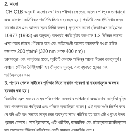
2. আলো
ICH Q1B অনুযায়ী আলোর স্থায়িত্ব পরীক্ষার ক্ষেত্রে, আলোর পরিপূরক তাপমাত্রা
এবং আর্দ্রতা অতিরিক্ত পরামিতি হিসাবে ব্যবহৃত হয়। প্রতিটি সময় ইউনিটের জন্য
আলোর উত্স এবং আলোর স্তর নির্দিষ্ট করুন। দৃশ্যমান আলো (ভিআইএস আইএসও
10977 (1993) এর অনুরূপ) অবশ্যই প্রতি ঘন্টায় কমপক্ষে 1.2 মিলিয়ন লাক্সের
এক্সপোজার টাইমে পৌঁছাতে হবে এবং অতিবেগুনী আলোর কাছাকাছি হওয়া উচিত
কমপক্ষে 200 ঘন্টা/m² (320 nm থেকে 400 nm)।
তাপমাত্রা এবং আর্দ্রতার মতো, প্রতিটি শেলফে অভিন্ন আলো বিতরণ গুরুত্বপূর্ণ।
এখানে, মৌলিক বৈশিষ্ট্যগুলি হল তীব্রতার দূরত্ব, এবং ব্যবহৃত সেন্সর এবং
প্রতিফলকের ধরন
3. পণ্যের শেলফ লাইফের পূর্বাভাস দিতে ত্বরিত গবেষণা বা বাধ্যতামূলক অবক্ষয়
ব্যবহার করা হয়।
বিজ্ঞানীরা স্বল্প সময়ের মধ্যে পরিবেশগত অবস্থার তাপমাত্রা এবং/অথবা আর্দ্রতা বৃদ্ধি
করে পচন/ক্ষয়ের প্রক্রিয়া এবং গতিকে ত্বরান্বিত করেন। এই ত্বরণগুলি নির্দেশ করে
যে যদি এটি অল্প সময়ের মধ্যে চরম অবস্থার সাথে পরিচিত হয় তবে এটি ওষুধের উপর
প্রভাব ফেলবে। সামগ্রিকভাবে, এটি শারীরিক, রাসায়নিক এবং মাইক্রোবায়োলজিক্যাল
সহ অবক্ষয়ের বিভিন্ন বৈশিষ্ট্যের একটি সাধারণ ওভারভিউ দেয়।