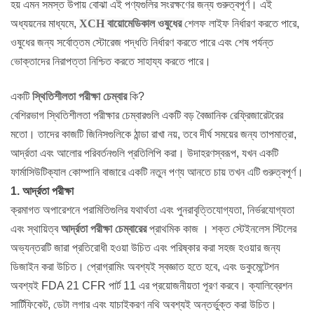
হয় এমন সমস্ত উপায় বোঝা এই পণ্যগুলির সংরক্ষণের জন্য গুরুত্বপূর্ণ। এই
অধ্যয়নের মাধ্যমে,
XCH বায়োমেডিকাল ওষুধের
শেলফ লাইফ নির্ধারণ করতে পারে,
ওষুধের জন্য সর্বোত্তম স্টোরেজ পদ্ধতি নির্ধারণ করতে পারে এবং শেষ পর্যন্ত
ভোক্তাদের নিরাপত্তা নিশ্চিত করতে সাহায্য করতে পারে।
একটি
স্থিতিশীলতা পরীক্ষা চেম্বার
কি?
বেশিরভাগ স্থিতিশীলতা পরীক্ষার চেম্বারগুলি একটি বড় বৈজ্ঞানিক রেফ্রিজারেটরের
মতো। তাদের কাজটি জিনিসগুলিকে ঠান্ডা রাখা নয়, তবে দীর্ঘ সময়ের জন্য তাপমাত্রা,
আর্দ্রতা এবং আলোর পরিবর্তনগুলি প্রতিলিপি করা। উদাহরণস্বরূপ, যখন একটি
ফার্মাসিউটিক্যাল কোম্পানি বাজারে একটি নতুন পণ্য আনতে চায় তখন এটি গুরুত্বপূর্ণ।
1. আর্দ্রতা পরীক্ষা
ক্রমাগত অপারেশনে পরামিতিগুলির যথার্থতা এবং পুনরাবৃত্তিযোগ্যতা, নির্ভরযোগ্যতা
এবং স্থায়িত্ব
আর্দ্রতা পরীক্ষা চেম্বারের
প্রাথমিক কাজ । শক্ত স্টেইনলেস স্টিলের
অভ্যন্তরটি জারা প্রতিরোধী হওয়া উচিত এবং পরিষ্কার করা সহজ হওয়ার জন্য
ডিজাইন করা উচিত। প্রোগ্রামিং অবশ্যই স্বজ্ঞাত হতে হবে, এবং ডকুমেন্টেশন
অবশ্যই FDA 21 CFR পার্ট 11 এর প্রয়োজনীয়তা পূরণ করবে। ক্যালিব্রেশন
সার্টিফিকেট, ডেটা লগার এবং যাচাইকরণ নথি অবশ্যই অন্তর্ভুক্ত করা উচিত।