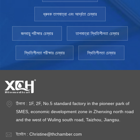
বিভিন্ন পরিবেশে পণ্যের স্থায়িত্ব। বিভিন্ন পরিবেশগত অবস্থা, যেমন আর্দ্রতা,
তাপমাত্রা, অতিবেগুনী বিকিরণ ইত্যাদি, একটি স্থিতিশীল ঘরে কৃত্রিমভাবে তৈরি করা
ধ্রুবক তাপমাত্রা এবং আর্দ্রতা চেম্বার
হয়। তাপ, আর্দ্রতা এবং আলো সবই পণ্যের অবক্ষয়ের কারণ। নিয়ন্ত্রক কমিটি, যেমন
ফেডারেল ড্রাগ অ্যান্ড ফুড অ্যাডমিনিস্ট্রেশন (এফডিএ), নিশ্চিত করে যে ভোক্তা
নিরাপত্তা বজায় রাখার জন্য যথাযথ সতর্কতা অবলম্বন করা হয়েছে। বিভিন্ন জলবায়ু
জলবায়ু পরীক্ষার চেম্বার
তাপমাত্রা স্থিতিশীলতা চেম্বার
অঞ্চলে পণ্যের অখণ্ডতা প্রতিষ্ঠা করা গুরুত্বপূর্ণ, কারণ তাপমাত্রা এবং আর্দ্রতার ছোট
পরিবর্তন ওষুধকে প্রভাবিত করবে। জলবায়ু প্রভাব অনুকরণ করতে স্থিতিশীলতা
স্থিতিশীলতা পরীক্ষার চেম্বার
স্থিতিশীলতা চেম্বার
সঞ্চয়স্থান এবং পরীক্ষা অধ্যয়ন পরিচালনা করুন। এই অধ্যয়নগুলি পণ্যটি কোথায়
বিক্রি হয় তার উপর ভিত্তি করে। সমাপ্ত পণ্য বা সক্রিয় ফার্মাসিউটিক্যাল উপাদান
(এপিআই) অবক্ষয়ের দ্বারা প্রভাবিত হয় এমন সমস্ত উপায় বোঝা এই পণ্যগুলির
সংরক্ষণের জন্য গুরুত্বপূর্ণ। এই অধ্যয়নের মাধ্যমে, XCH বায়োমেডিকাল ওষুধের
শেলফ লাইফ নির্ধারণ করতে পারে, ওষুধের জন্য সর্বোত্তম স্টোরেজ পদ্ধতি নির্ধারণ
করতে পারে এবং শেষ পর্যন্ত ভোক্তাদের নিরাপত্তা নিশ্চিত করতে সাহায্য করতে
পারে। একটি স্থিতিশীলতা পরীক্ষা চেম্বার কি? বেশিরভাগ স্থিতিশীলতা পরীক্ষার
ঠিকানা : 1F, 2F, No.5 standard factory in the pioneer park of
চেম্বারগুলি একটি বড় বৈজ্ঞানিক রেফ্রিজারেটরের মতো। তাদের কাজটি জিনিসগুলিকে
SMES, economic development zone in Zhenxing north road
ঠান্ডা রাখা নয়, তবে দীর্ঘ সময়ের জন্য তাপমাত্রা, আর্দ্রতা এবং আলোর পরিবর্তনগুলি
and the west of Wuling south road, Taizhou, Jiangsu.
প্রতিলিপি করা। উদাহরণস্বরূপ, যখন একটি ফার্মাসিউটিক্যাল কোম্পানি বাজারে একটি
নতুন পণ্য আনতে চায় তখন এটি গুরুত্বপূর্ণ। 1. আর্দ্রতা পরীক্ষা ক্রমাগত অপারেশনে
ইমেইল :
Christine@thchamber.com
পরামিতিগুলির যথার্থতা এবং পুনরাবৃত্তিযোগ্যতা, নির্ভরযোগ্যতা এবং স্থায়িত্ব আর্দ্রতা