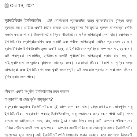
Oct 19, 2021
ব্যাকটেরিয়াল ইনকিউবেটর
: এটি বেশিরভাগ ল্যাবরেটরি যন্ত্রে ব্যাকটেরিয়ার বৃদ্ধির জন্য
ব্যবহৃত হয়। এটিতে একটি হিটার রয়েছে এবং অনুরোধের ভিত্তিতে ধ্রুবক তাপমাত্রা সেটিং
সমর্থন করতে পারে। ইনকিউবেটরে স্থির থার্মোমিটারে সঠিক তাপমাত্রা দেখা যায়। বেশিরভাগ
ইনকিউবেটর প্রোগ্রামযোগ্য এবং ত্রুটি এবং পরীক্ষা তাপমাত্রা সেটিংস প্রয়োজন হয় না।
ব্যাকটেরিয়াল ইনকিউবেটর মূলত একটি যন্ত্র, যা ইনকিউবেশন প্রক্রিয়া সম্পাদনে সাহায্য করে।
এই প্রক্রিয়া চলাকালীন, হাউজিংয়ে একটি পূর্বনির্ধারিত তাপমাত্রা বজায় রাখা হয়, যা
মাইক্রোবিয়াল সংস্কৃতির বৃদ্ধিতে সাহায্য করে। যেকোনো জীবের বিকাশ ও বৃদ্ধির জন্য
তাপমাত্রা এবং ইনকিউবেশন সময় খুবই গুরুত্বপূর্ণ। এই সময়কাল প্রদান না করা হলে, জীবের
বৃদ্ধি হ্রাস হতে পারে।
কীভাবে একটি অণুজীব ইনকিউবেটর চয়ন করবেন:
মাধ্যাকর্ষণ বা জোরপূর্বক বায়ুপ্রবাহ?
বায়ুপ্রবাহ অনুসারে ইনকিউবেটরকে দুই ভাগে ভাগ করা যায়। মাধ্যাকর্ষণ এবং জোরপূর্বক বায়ু
ইনকিউবেটর। মাধ্যাকর্ষণ প্রবাহ ইনকিউবেটরে, বায়ু সঞ্চালনের জন্য কোন পাখা নেই। গরম
বাতাস স্বাভাবিকভাবে বেড়ে যায়, যখন ঠান্ডা বাতাস স্থির হয়। এটি আপনার পরীক্ষাগারের
চাহিদা মেটাতে যথেষ্ট নাও হতে পারে। আপনার একটি সক্রিয় বা জোরপূর্বক এয়ার ইনকিউবেটর
প্রয়োজন হতে পারে। এই ইনকিউবেটরগুলি সাধারণত ফ্যান ব্যবহার করে বাতাসকে নিজেরাই