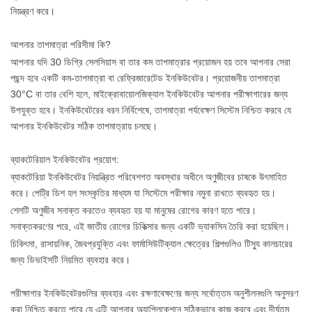
নিয়ন্ত্রণ করে।
আপনার তাপমাত্রা পরিসীমা কি?
আপনার যদি 30 ডিগ্রি সেলসিয়াস বা তার কম তাপমাত্রার প্রয়োজন হয় তবে আপনার সেরা
পছন্দ হবে একটি কম-তাপমাত্রা বা রেফ্রিজারেটেড ইনকিউবেটর। প্রয়োজনীয় তাপমাত্রা
30°C বা তার বেশি হলে, মাইক্রোবায়োলজিক্যাল ইনকিউবেটর আপনার পরীক্ষাগারের জন্য
উপযুক্ত হবে। ইনকিউবেটরের ধরন নির্বিশেষে, তাপমাত্রা পর্যবেক্ষণ সিস্টেম নিশ্চিত করবে যে
আপনার ইনকিউবেটর সঠিক তাপমাত্রায় চলছে।
ব্যাকটেরিয়াল ইনকিউবেটর প্রয়োগ:
ব্যাকটেরিয়া ইনকিউবেটর নিয়ন্ত্রিত পরিবেশগত অবস্থার অধীনে অণুজীবের চাষকে উৎসাহিত
করে। পেট্রি ডিশ হল সংস্কৃতির মাধ্যম যা সিস্টেমে পরীক্ষার নমুনা রাখতে ব্যবহৃত হয়।
শেলটি অণুজীব সনাক্ত করতেও ব্যবহৃত হয় যা মানুষের রোগের কারণ হতে পারে।
সনাক্তকরণের পরে, এই জাতীয় রোগের চিকিত্সার জন্য একটি ভ্যাকসিন তৈরি করা হয়েছিল।
চিকিৎসা, রাসায়নিক, জৈবপ্রযুক্তি এবং ফার্মাসিউটিক্যাল ক্ষেত্রের শিল্পগুলিও টিস্যু কালচারের
জন্য ডিভাইসটি নিয়মিত ব্যবহার করে।
পরীক্ষাগার ইনকিউবেটরগুলির ব্যবহার এবং রক্ষণাবেক্ষণের জন্য সর্বোত্তম অনুশীলনগুলি অনুসরণ
করা নিশ্চিত করতে পারে যে এটি আপনার অ্যাপ্লিকেশনে সঠিকভাবে কাজ করবে এবং দীর্ঘতম