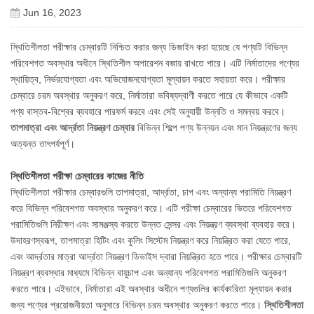
Jun 16, 2023
স্থিতিশীলতা পরীক্ষার চেম্বারটি নিশ্চিত করার জন্য ডিজাইন করা হয়েছে যে পণ্যটি বিভিন্ন
পরিবেশগত অবস্থার অধীনে স্থিতিশীল অপারেশন বজায় রাখতে পারে। এটি নির্মাতাদের পণ্যের
স্থায়িত্ব, নির্ভরযোগ্যতা এবং অভিযোজনযোগ্যতা মূল্যায়ন করতে সহায়তা করে। পরীক্ষার
চেম্বারে চরম অবস্থার অনুকরণ করে, নির্মাতারা ভবিষ্যদ্বাণী করতে পারে যে কীভাবে একটি
পণ্য বাস্তব-বিশ্বের ব্যবহারে পারফর্ম করবে এবং সেই অনুযায়ী উন্নতি ও সমন্বয় করবে।
তাপমাত্রা এবং আর্দ্রতা নিয়ন্ত্রণ চেম্বার
বিভিন্ন শিল্পে পণ্য উন্নয়ন এবং মান নিয়ন্ত্রণের জন্য
অত্যন্ত তাৎপর্যপূর্ণ।
স্থিতিশীলতা পরীক্ষা চেম্বারের কাজের নীতি
স্থিতিশীলতা পরীক্ষার চেম্বারগুলি তাপমাত্রা, আর্দ্রতা, চাপ এবং অন্যান্য পরামিতি নিয়ন্ত্রণ
করে বিভিন্ন পরিবেশগত অবস্থার অনুকরণ করে। এটি পরীক্ষা চেম্বারের ভিতরে পরিবেশগত
পরামিতিগুলি নিরীক্ষণ এবং সামঞ্জস্য করতে উন্নত সেন্সর এবং নিয়ন্ত্রণ ব্যবস্থা ব্যবহার করে।
উদাহরণস্বরূপ, তাপমাত্রা হিটিং এবং কুলিং সিস্টেম নিয়ন্ত্রণ করে নিয়ন্ত্রিত করা যেতে পারে,
এবং আর্দ্রতার মাত্রা আর্দ্রতা নিয়ন্ত্রণ ডিভাইস দ্বারা নিয়ন্ত্রিত হতে পারে। পরীক্ষার চেম্বারটি
নিয়ন্ত্রণ ব্যবস্থার মাধ্যমে বিভিন্ন বায়ুচাপ এবং অন্যান্য পরিবেশগত পরামিতিগুলি অনুকরণ
করতে পারে। এইভাবে, নির্মাতারা এই অবস্থার অধীনে পণ্যগুলির কার্যকারিতা মূল্যায়ন করার
জন্য পণ্যের প্রয়োজনীয়তা অনুসারে বিভিন্ন চরম অবস্থার অনুকরণ করতে পারে।
স্থিতিশীলতা