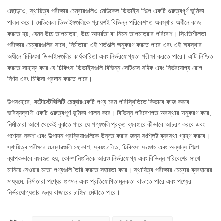
এছাড়াও, স্থায়িত্ব পরীক্ষার চেম্বারগুলিও মেডিকেল ডিভাইস শিল্পে একটি গুরুত্বপূর্ণ ভূমিকা
পালন করে। মেডিকেল ডিভাইসগুলিকে প্রায়শই বিভিন্ন পরিবেশগত অবস্থার অধীনে কাজ
করতে হয়, যেমন উচ্চ তাপমাত্রা, উচ্চ আর্দ্রতা বা নিম্ন তাপমাত্রার পরিবেশ। স্থিতিশীলতা
পরীক্ষার চেম্বারগুলির সাথে, নির্মাতারা এই শর্তগুলি অনুকরণ করতে পারে এবং এই অবস্থার
অধীনে চিকিৎসা ডিভাইসগুলির কার্যকারিতা এবং নির্ভরযোগ্যতা পরীক্ষা করতে পারে। এটি নিশ্চিত
করতে সাহায্য করে যে চিকিৎসা ডিভাইসগুলি বিভিন্ন সেটিংসে সঠিক এবং নির্ভরযোগ্য রোগ
নির্ণয় এবং চিকিত্সা প্রদান করতে পারে।
উপসংহারে,
ফটোস্টেবিলিটি চেম্বার
একটি পণ্য চরম পরিস্থিতিতে কিভাবে কাজ করবে
ভবিষ্যদ্বাণী একটি গুরুত্বপূর্ণ ভূমিকা পালন করে। বিভিন্ন পরিবেশগত অবস্থার অনুকরণ করে,
নির্মাতারা আগে থেকেই বুঝতে পারে যে পণ্যগুলি প্রকৃত ব্যবহারে কীভাবে আচরণ করবে এবং
পণ্যের নকশা এবং উত্পাদন প্রক্রিয়াগুলিকে উন্নত করার জন্য সংশ্লিষ্ট ব্যবস্থা গ্রহণ করবে।
স্থায়িত্ব পরীক্ষার চেম্বারগুলি মহাকাশ, স্বয়ংচালিত, চিকিৎসা সরঞ্জাম এবং অন্যান্য শিল্পে
ব্যাপকভাবে ব্যবহৃত হয়, কোম্পানিগুলিকে আরও নির্ভরযোগ্য এবং বিভিন্ন পরিবেশের সাথে
মানিয়ে নেওয়ার মতো পণ্যগুলি তৈরি করতে সহায়তা করে। স্থায়িত্ব পরীক্ষার চেম্বার ব্যবহারের
মাধ্যমে, নির্মাতারা পণ্যের গুণমান এবং প্রতিযোগিতামূলকতা বাড়াতে পারে এবং পণ্যের
নির্ভরযোগ্যতার জন্য বাজারের চাহিদা মেটাতে পারে।