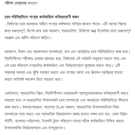
পরীক্ষা চেম্বারের
মাধ্যমে
চরম পরিস্থিতিতে পণ্যের কার্যকারিতা ভবিষ্যদ্বাণী করুন
, নির্মাতারা চরম অবস্থার অধীনে পণ্যের কর্মক্ষমতা অগ্রিম জানতে পারেন. এটি অনেক শিল্পের
জন্য গুরুত্বপূর্ণ, বিশেষ করে যারা মহাকাশ, স্বয়ংচালিত, চিকিৎসা যন্ত্র ইত্যাদির মতো গুরুত্বপূর্ণ
সরঞ্জাম এবং জটিল পরিবেশ জড়িত।
মহাকাশে, বিমান এবং মহাকাশযান তাপমাত্রা, চাপ এবং আর্দ্রতার চরম পরিস্থিতিতে কাজ করে।
স্থিতিশীলতা পরীক্ষার চেম্বার ব্যবহার করে, নির্মাতারা এই শর্তগুলি অনুকরণ করতে পারে এবং
এই চরম পরিবেশে পণ্যগুলির কার্যকারিতা এবং নির্ভরযোগ্যতা মূল্যায়ন করতে পারে। এটি
সম্ভাব্য সমস্যা এবং ঝুঁকি সনাক্ত করতে এবং পণ্যের নকশা এবং উত্পাদন প্রক্রিয়া উন্নত
করতে সংশ্লিষ্ট পদক্ষেপ নিতে সহায়তা করে।
একইভাবে, স্বয়ংচালিত শিল্পে, স্থিতিশীলতা চেম্বারগুলি প্রস্তুতকারকদের ভবিষ্যদ্বাণী করতে
সহায়তা করে যে স্বয়ংচালিত উপাদানগুলি চরম তাপমাত্রা এবং আর্দ্রতার পরিস্থিতিতে কীভাবে
কাজ করবে। উদাহরণস্বরূপ, অত্যন্ত ঠাণ্ডা অঞ্চলে, স্বয়ংচালিত উপাদানগুলিকে নিম্ন
তাপমাত্রা সহ্য করতে এবং স্বাভাবিক ক্রিয়াকলাপ বজায় রাখতে সক্ষম হতে হবে, যেমন ইঞ্জিন
স্টার্টিং, যানবাহন পরিচালনা, ইত্যাদি ঠান্ডা পরিবেশে তাদের সঠিক কার্যকারিতা নিশ্চিত করতে
উপাদানগুলির নির্ভরযোগ্যতা এবং উপযুক্ততা।