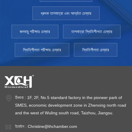
find similar performance in floor-standing models (or
desktops for that matter), you can only achieve this level of
ধ্রুবক তাপমাত্রা এবং আর্দ্রতা চেম্বার
customization through a walk-in test chamber. Advantage
The size is almost unlimited, so a lot of shelf space/samples
can be accommodated A qualification covers a lot of shelf
জলবায়ু পরীক্ষার চেম্বার
তাপমাত্রা স্থিতিশীলতা চেম্বার
space Due to the larger size, the conditions of walk-in test
chamber tend to be more stable Shortcoming A defective
স্থিতিশীলতা পরীক্ষার চেম্বার
স্থিতিশীলতা চেম্বার
chamber can cause problems with a large number of
samples Installation usually requires construction,
electronics and refrigeration skills The compressor will
increase the floor space or the distance, so it will increase
the cost Identification requires additional probes Spare parts
may be unique to the special construction They usually
require three-phase power and additional water supply For
ঠিকানা : 1F, 2F, No.5 standard factory in the pioneer park of
safety reasons, the time the operator spends indoors may
SMES, economic development zone in Zhenxing north road
be limited Island space is necessary footprint waste ওয়াক-ইন
and the west of Wuling south road, Taizhou, Jiangsu.
টেস্ট টেস্ট চেম্বার গবেষণা করার সময় অনেকগুলি কারণ বিবেচনা করতে হবে। এত বড়
পুঁজি কেনার সাথে, আপনি কোনও বিবরণ উপেক্ষা করতে পারবেন না। আপনার পুরো
ইমেইল :
Christine@thchamber.com
দলের সাথে পরামর্শ করুন। আপনার পরীক্ষার প্রয়োজনীয়তা বোঝার জন্য কঠোর পরিশ্রম