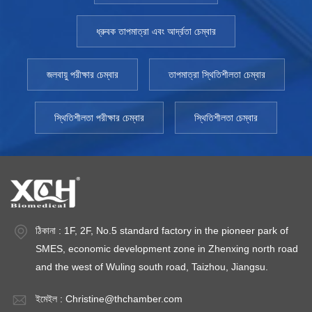
এবং নমুনাগুলি সংরক্ষণ বা ঠান্ডা করার জন্য আদর্শ। কিভাবে একটি মেডিকেল
রেফ্রিজারেটর চয়ন করুন তাপমাত্রার প্রয়োজনীয়তা প্রথমত, আপনি যে আইটেমগুলি
ধ্রুবক তাপমাত্রা এবং আর্দ্রতা চেম্বার
সঞ্চয় করতে যাচ্ছেন তার জন্য আদর্শ তাপমাত্রা পরিসীমা বুঝুন। বিভিন্ন নমুনা,
ভ্যাকসিন এবং সরঞ্জামের জন্য বিভিন্ন তাপমাত্রা প্রয়োজন। সম্ভাব্য তাপমাত্রার
পার্থক্য যত কম হবে, রেফ্রিজারেটরের তাপমাত্রা নিয়ন্ত্রণ তত বেশি স্থিতিশীল হবে।
জলবায়ু পরীক্ষার চেম্বার
তাপমাত্রা স্থিতিশীলতা চেম্বার
স্টোরেজ ডিজাইন তাপমাত্রা নিয়ন্ত্রিত মেডিসিন স্টোরেজ রেফ্রিজারেটরের জন্য
আরেকটি গুরুত্বপূর্ণ বিবেচনা হল স্টোরেজ ডিজাইন। উদাহরণস্বরূপ, আপনি যদি ছোট
স্থিতিশীলতা পরীক্ষার চেম্বার
স্থিতিশীলতা চেম্বার
নমুনাগুলি সংরক্ষণ করেন তবে আপনার বড় পাত্রে সংরক্ষণ করার চেয়ে আলাদা ডিজাইনের
প্রয়োজন। সংগঠন মূল, সেইসাথে স্টোরেজ প্রক্রিয়া জুড়ে অভিন্ন তাপমাত্রা.
তাপমাত্রা মনিটর একটি মেডিকেল রেফ্রিজারেটরের সবচেয়ে গুরুত্বপূর্ণ জিনিসগুলির
মধ্যে একটি হল অভ্যন্তরীণ তাপমাত্রা সঠিকভাবে ট্র্যাক করা। তাপমাত্রার রিডিং সব
সময়ে সঠিক হতে হবে। থার্মোমিটারের অভ্যন্তরীণ তাপমাত্রা প্রদর্শন করা উচিত,
শুধুমাত্র কর্মীদের দ্বারা সেট করা তাপমাত্রা নয়। থার্মোমিটারটি সঠিকভাবে ক্রমাঙ্কিত
হয়েছে তা নিশ্চিত করুন। তাপমাত্রার রিডিং রেকর্ড করার জন্য আপনার
ঠিকানা : 1F, 2F, No.5 standard factory in the pioneer park of
রেফ্রিজারেটরের সাথে সামঞ্জস্যপূর্ণ একটি ডেটা লগারও প্রয়োজন। এইভাবে, আপনাকে
SMES, economic development zone in Zhenxing north road
তাপমাত্রা রেকর্ড করার জন্য কর্মীদের উপর নির্ভর করতে হবে না। XCH বায়োমেডিকাল
and the west of Wuling south road, Taizhou, Jiangsu.
উচ্চ-মানের চিকিৎসা সরঞ্জামের একটি বিশ্বস্ত প্রস্তুতকারক। আমরা পরীক্ষাগার,
হাসপাতাল এবং ডাক্তারের অফিসের জন্য চমৎকার চিকিৎসা রেফ্রিজারেটর এবং ফ্রিজার
ইমেইল :
Christine@thchamber.com
উত্পাদন করি। আমাদের মেডিকেল-গ্রেড সরঞ্জাম CDC এবং FDA সুপারিশ মেনে