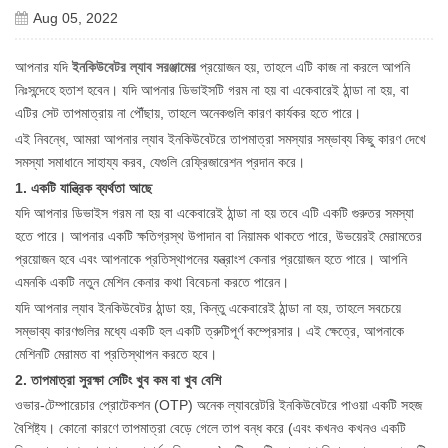
Aug 05, 2022
আপনার যদি
ইনকিউবেটর ল্যাব সরঞ্জামের
প্রয়োজন হয়, তাহলে এটি কাজ না করলে আপনি
নিঃসন্দেহে হতাশ হবেন। যদি আপনার ডিভাইসটি গরম না হয় বা একেবারেই ঠান্ডা না হয়, বা
এটির সেট তাপমাত্রায় না পৌঁছায়, তাহলে অনেকগুলি কারণ কার্যকর হতে পারে।
এই নিবন্ধে, আমরা আপনার ল্যাব ইনকিউবেটরে তাপমাত্রা সমস্যার সম্ভাব্য কিছু কারণ দেখে
সমস্যা সমাধানে সাহায্য করব, যেগুলি রেফ্রিজারেশন প্রদান করে।
1. একটি যান্ত্রিক ব্যর্থতা আছে
যদি আপনার ডিভাইস গরম না হয় বা একেবারেই ঠান্ডা না হয় তবে এটি একটি গুরুতর সমস্যা
হতে পারে। আপনার একটি ক্ষতিগ্রস্থ উপাদান বা নিয়ামক থাকতে পারে, উভয়েরই মেরামতের
প্রয়োজন হবে এবং আপনাকে প্রতিস্থাপনের যন্ত্রাংশ কেনার প্রয়োজন হতে পারে। আপনি
এমনকি একটি নতুন মেশিন কেনার কথা বিবেচনা করতে পারেন।
যদি আপনার ল্যাব ইনকিউবেটর ঠান্ডা হয়, কিন্তু একেবারেই ঠান্ডা না হয়, তাহলে সবচেয়ে
সম্ভাব্য কারণগুলির মধ্যে একটি হল একটি ত্রুটিপূর্ণ কম্প্রেসার। এই ক্ষেত্রে, আপনাকে
মেশিনটি মেরামত বা প্রতিস্থাপন করতে হবে।
2. তাপমাত্রা সুরক্ষা সেটিং খুব কম বা খুব বেশি
ওভার-টেম্পারেচার প্রোটেকশন (OTP) অনেক ল্যাবরেটরি ইনকিউবেটরে পাওয়া একটি সহজ
বৈশিষ্ট্য। কোনো কারণে তাপমাত্রা বেড়ে গেলে তাপ বন্ধ করে (এবং কখনও কখনও একটি