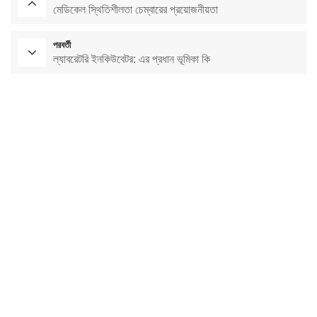
মেডিকেল স্থিতিশীলতা চেম্বারের প্রয়োজনীয়তা
পরবর্তী
ল্যাবরেটরি ইনকিউবেটর: এর প্রধান ভূমিকা কি
পরীক্ষাগার শুকানোর চুলা
ধ্রুবক তাপমাত্রা চেম্বার
পরিবেশগত পরীক্ষার চেম্বার
ধ্রুবক তাপমাত্রা এবং আর্দ্রতা চেম্বার
জলবায়ু পরীক্ষার চেম্বার
তাপমাত্রা স্থিতিশীলতা চেম্বার