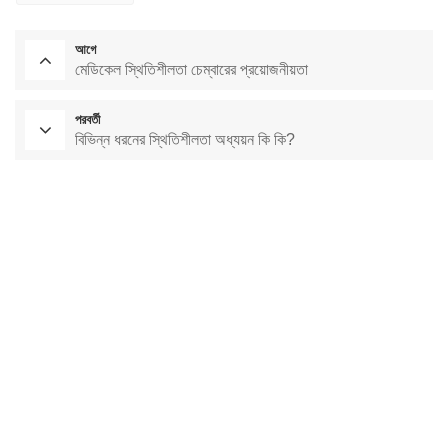
আগে
মেডিকেল স্থিতিশীলতা চেম্বারের প্রয়োজনীয়তা
পরবর্তী
বিভিন্ন ধরনের স্থিতিশীলতা অধ্যয়ন কি কি?
পরীক্ষাগার শুকানোর চুলা
ধ্রুবক তাপমাত্রা চেম্বার
পরিবেশগত পরীক্ষার চেম্বার
ধ্রুবক তাপমাত্রা এবং আর্দ্রতা চেম্বার