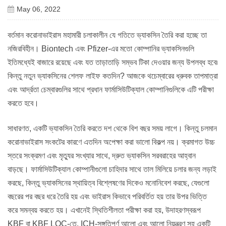
May 06, 2022
বর্তমান করোনাভাইরাস মহামারী চলাকালীন যে গতিতে ভ্যাকসিন তৈরি করা হচ্ছে তা
নজিরবিহীন। Biontech এবং Pfizer-এর মতো কোম্পানির ভ্যাকসিনগুলি
ইতিমধ্যেই বাজারে রয়েছে এবং যত তাড়াতাড়ি সম্ভব টিকা দেওয়ার জন্য উপলব্ধ হবে৷
কিন্তু নতুন ভ্যাকসিনের শেলফ লাইফ কতদিন? আজকে থচেম্বারের ধ্রুবক তাপমাত্রা
এবং আর্দ্রতা চেম্বারগুলির সাথে প্রধান ফার্মাসিউটিক্যাল কোম্পানিগুলিকে এটি পরীক্ষা
করতে হবে।
সাধারণত, একটি ভ্যাকসিন তৈরি করতে দশ থেকে বিশ বছর সময় লাগে। কিন্তু চলমান
করোনাভাইরাস সংকটের কারণে এতদিন অপেক্ষা করা ভালো বিকল্প নয়। ক্রমাগত উচ্চ
স্তরে সংক্রমণ এবং মৃত্যুর সংখ্যার সাথে, দ্রুত ভ্যাকসিন সরবরাহের আহ্বান
বাড়ছে। ফার্মাসিউটিক্যাল কোম্পানীগুলো চাহিদার সাথে তাল মিলিয়ে চলার জন্য লড়াই
করছে, কিন্তু ভ্যাকসিনের স্থায়িত্ব বিশ্লেষণের দিকেও মনোনিবেশ করছে, যেগুলো
বছরের পর বছর ধরে তৈরি হয় এবং ভাইরাস কিভাবে পরিবর্তিত হয় তার উপর ভিত্তি
করে সমন্বয় করতে হয়। এখানেই স্থিতিশীলতা পরীক্ষা করা হয়, উদাহরণস্বরূপ
KBF বা KBF LQC-তে, ICH-সঙ্গতিপূর্ণ আলো এবং আলো নিয়ন্ত্রণ সহ একটি