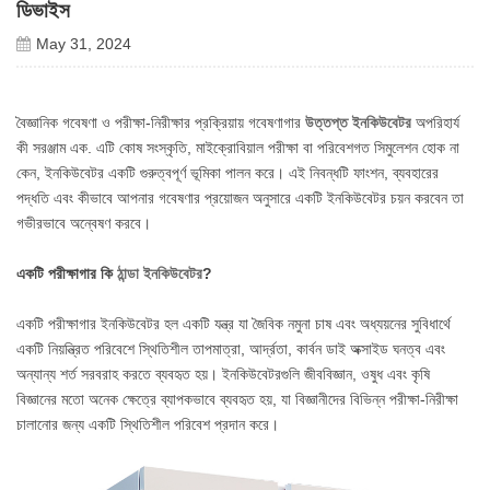
ডিভাইস
May 31, 2024
বৈজ্ঞানিক গবেষণা ও পরীক্ষা-নিরীক্ষার প্রক্রিয়ায় গবেষণাগার
উত্তপ্ত ইনকিউবেটর
অপরিহার্য
কী সরঞ্জাম এক. এটি কোষ সংস্কৃতি, মাইক্রোবিয়াল পরীক্ষা বা পরিবেশগত সিমুলেশন হোক না
কেন, ইনকিউবেটর একটি গুরুত্বপূর্ণ ভূমিকা পালন করে। এই নিবন্ধটি ফাংশন, ব্যবহারের
পদ্ধতি এবং কীভাবে আপনার গবেষণার প্রয়োজন অনুসারে একটি ইনকিউবেটর চয়ন করবেন তা
গভীরভাবে অন্বেষণ করবে।
একটি পরীক্ষাগার কি
ঠান্ডা ইনকিউবেটর
?
একটি পরীক্ষাগার ইনকিউবেটর হল একটি যন্ত্র যা জৈবিক নমুনা চাষ এবং অধ্যয়নের সুবিধার্থে
একটি নিয়ন্ত্রিত পরিবেশে স্থিতিশীল তাপমাত্রা, আর্দ্রতা, কার্বন ডাই অক্সাইড ঘনত্ব এবং
অন্যান্য শর্ত সরবরাহ করতে ব্যবহৃত হয়। ইনকিউবেটরগুলি জীববিজ্ঞান, ওষুধ এবং কৃষি
বিজ্ঞানের মতো অনেক ক্ষেত্রে ব্যাপকভাবে ব্যবহৃত হয়, যা বিজ্ঞানীদের বিভিন্ন পরীক্ষা-নিরীক্ষা
চালানোর জন্য একটি স্থিতিশীল পরিবেশ প্রদান করে।