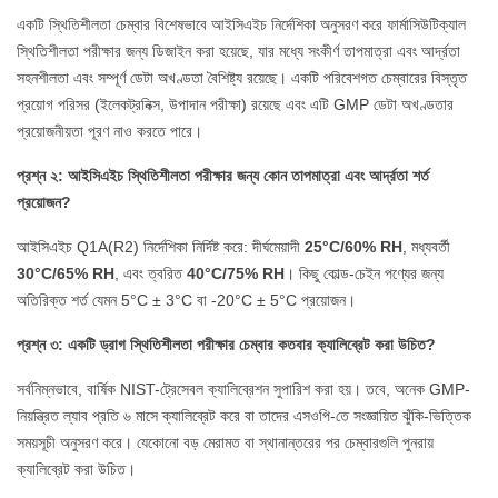
একটি স্থিতিশীলতা চেম্বার বিশেষভাবে আইসিএইচ নির্দেশিকা অনুসরণ করে ফার্মাসিউটিক্যাল
স্থিতিশীলতা পরীক্ষার জন্য ডিজাইন করা হয়েছে, যার মধ্যে সংকীর্ণ তাপমাত্রা এবং আর্দ্রতা
সহনশীলতা এবং সম্পূর্ণ ডেটা অখণ্ডতা বৈশিষ্ট্য রয়েছে। একটি পরিবেশগত চেম্বারের বিস্তৃত
প্রয়োগ পরিসর (ইলেকট্রনিক্স, উপাদান পরীক্ষা) রয়েছে এবং এটি GMP ডেটা অখণ্ডতার
প্রয়োজনীয়তা পূরণ নাও করতে পারে।
প্রশ্ন ২: আইসিএইচ স্থিতিশীলতা পরীক্ষার জন্য কোন তাপমাত্রা এবং আর্দ্রতা শর্ত
প্রয়োজন?
আইসিএইচ Q1A(R2) নির্দেশিকা নির্দিষ্ট করে: দীর্ঘমেয়াদী
25°C/60% RH
, মধ্যবর্তী
30°C/65% RH
, এবং ত্বরিত
40°C/75% RH
। কিছু কোল্ড-চেইন পণ্যের জন্য
অতিরিক্ত শর্ত যেমন 5°C ± 3°C বা -20°C ± 5°C প্রয়োজন।
প্রশ্ন ৩: একটি ড্রাগ স্থিতিশীলতা পরীক্ষার চেম্বার কতবার ক্যালিব্রেট করা উচিত?
সর্বনিম্নভাবে, বার্ষিক NIST-ট্রেসেবল ক্যালিব্রেশন সুপারিশ করা হয়। তবে, অনেক GMP-
নিয়ন্ত্রিত ল্যাব প্রতি ৬ মাসে ক্যালিব্রেট করে বা তাদের এসওপি-তে সংজ্ঞায়িত ঝুঁকি-ভিত্তিক
সময়সূচী অনুসরণ করে। যেকোনো বড় মেরামত বা স্থানান্তরের পর চেম্বারগুলি পুনরায়
ক্যালিব্রেট করা উচিত।