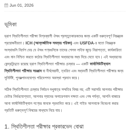
Jun 01, 2026
ভূমিকা
ড্রাগ স্থিতিশীলতা পরীক্ষা বিশ্বব্যাপী ঔষধ প্রস্তুতকারকদের জন্য একটি গুরুত্বপূর্ণ নিয়ন্ত্রক
প্রয়োজনীয়তা।
ICH (আন্তর্জাতিক সমন্বয় পরিষদ)
এবং
USFDA
-র মতো নিয়ন্ত্রক
সংস্থাগুলি নির্দেশ দেয় যে ঔষধ পণ্যগুলিকে তাদের শেলফ লাইফ জুড়ে নিরাপত্তা, কার্যকারিতা
এবং মান নিশ্চিত করতে কঠোর স্থিতিশীলতা অধ্যয়নের মধ্য দিয়ে যেতে হবে। এই অধ্যয়নের
কেন্দ্রবিন্দুতে রয়েছে ড্রাগ স্থিতিশীলতা পরীক্ষার চেম্বার — একটি
ফার্মাসিউটিক্যাল
স্থিতিশীলতা পরীক্ষার সরঞ্জাম
যা দীর্ঘমেয়াদী, ত্বরিত এবং মধ্যবর্তী স্থিতিশীলতা পরীক্ষার জন্য
সুনির্দিষ্ট, পুনরুত্পাদনযোগ্য পরিবেশগত অবস্থা প্রদান করে।
সঠিক স্থিতিশীলতা চেম্বার নির্বাচন শুধুমাত্র সম্মতির বিষয় নয়; এটি সরাসরি আপনার পরীক্ষার
ডেটার নির্ভরযোগ্যতা, আপনার ল্যাবের অপারেশনাল দক্ষতা এবং শেষ পর্যন্ত, আপনি বাজারে
আনা ফার্মাসিউটিক্যাল পণ্যের মানকে প্রভাবিত করে। এই গাইড আপনাকে বিবেচনা করার
প্রতিটি গুরুত্বপূর্ণ বিষয়ের মাধ্যমে নিয়ে যায়।
1. স্থিতিশীলতা পরীক্ষার প্রকারভেদ বোঝা