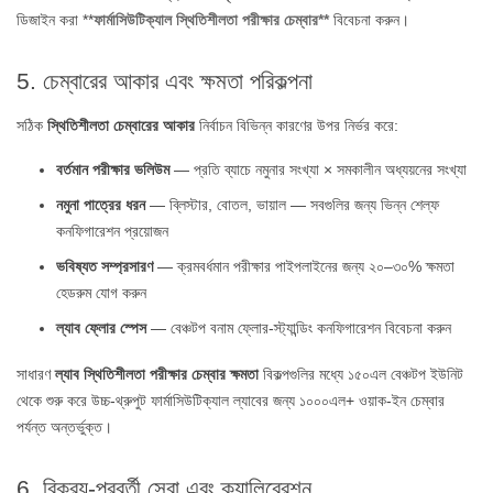
ডিজাইন করা **
ফার্মাসিউটিক্যাল স্থিতিশীলতা পরীক্ষার চেম্বার**
বিবেচনা করুন।
5. চেম্বারের আকার এবং ক্ষমতা পরিকল্পনা
সঠিক
স্থিতিশীলতা চেম্বারের আকার
নির্বাচন বিভিন্ন কারণের উপর নির্ভর করে:
বর্তমান পরীক্ষার ভলিউম
— প্রতি ব্যাচে নমুনার সংখ্যা × সমকালীন অধ্যয়নের সংখ্যা
নমুনা পাত্রের ধরন
— ব্লিস্টার, বোতল, ভায়াল — সবগুলির জন্য ভিন্ন শেল্ফ
কনফিগারেশন প্রয়োজন
ভবিষ্যত সম্প্রসারণ
— ক্রমবর্ধমান পরীক্ষার পাইপলাইনের জন্য ২০–৩০% ক্ষমতা
হেডরুম যোগ করুন
ল্যাব ফ্লোর স্পেস
— বেঞ্চটপ বনাম ফ্লোর-স্ট্যান্ডিং কনফিগারেশন বিবেচনা করুন
সাধারণ
ল্যাব স্থিতিশীলতা পরীক্ষার চেম্বার ক্ষমতা
বিকল্পগুলির মধ্যে ১৫০এল বেঞ্চটপ ইউনিট
থেকে শুরু করে উচ্চ-থ্রুপুট ফার্মাসিউটিক্যাল ল্যাবের জন্য ১০০০এল+ ওয়াক-ইন চেম্বার
পর্যন্ত অন্তর্ভুক্ত।
6. বিক্রয়-পরবর্তী সেবা এবং ক্যালিব্রেশন