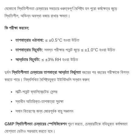
যেকোনো স্থিতিশীলতা চেম্বারের সবচেয়ে গুরুত্বপূর্ণ বৈশিষ্ট্য হল পুরো কর্মক্ষেত্র জুড়ে
স্থিতিশীল, অভিন্ন অবস্থা বজায় রাখার ক্ষমতা।
কি পরীক্ষা করবেন:
তাপমাত্রার ওঠানামা:
≤ ±0.5°C হওয়া উচিত
তাপমাত্রার বিচ্যুতি:
সমস্ত পরীক্ষার পয়েন্ট জুড়ে ≤ ±1.0°C হওয়া উচিত
আর্দ্রতার বিচ্যুতি:
≤ ±3% RH হওয়া উচিত
দুর্বল
স্থিতিশীলতা চেম্বারের তাপমাত্রা আর্দ্রতা নির্ভুলতা
বছরের পর বছরের পরীক্ষাকে বিপন্ন
করতে পারে। নিম্নলিখিত বৈশিষ্ট্যযুক্ত ইউনিটগুলি সন্ধান করুন:
মাল্টি-পয়েন্ট ক্যালিব্রেটেড সেন্সর
স্বাধীন অতিরিক্ত-তাপমাত্রা সুরক্ষা
সমান বিতরণের জন্য জোরপূর্বক বায়ু সঞ্চালন
GMP স্থিতিশীলতা চেম্বারের স্পেসিফিকেশন
পূরণ করতে, চেম্বারটিকে নথিভুক্ত কর্মক্ষমতা
যোগ্যতা ডেটাও সরবরাহ করতে হবে।