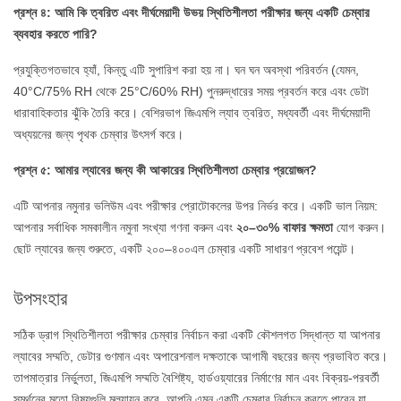
প্রশ্ন ৪: আমি কি ত্বরিত এবং দীর্ঘমেয়াদী উভয় স্থিতিশীলতা পরীক্ষার জন্য একটি চেম্বার
ব্যবহার করতে পারি?
প্রযুক্তিগতভাবে হ্যাঁ, কিন্তু এটি সুপারিশ করা হয় না। ঘন ঘন অবস্থা পরিবর্তন (যেমন,
40°C/75% RH থেকে 25°C/60% RH) পুনরুদ্ধারের সময় প্রবর্তন করে এবং ডেটা
ধারাবাহিকতার ঝুঁকি তৈরি করে। বেশিরভাগ জিএমপি ল্যাব ত্বরিত, মধ্যবর্তী এবং দীর্ঘমেয়াদী
অধ্যয়নের জন্য পৃথক চেম্বার উৎসর্গ করে।
প্রশ্ন ৫: আমার ল্যাবের জন্য কী আকারের স্থিতিশীলতা চেম্বার প্রয়োজন?
এটি আপনার নমুনার ভলিউম এবং পরীক্ষার প্রোটোকলের উপর নির্ভর করে। একটি ভাল নিয়ম:
আপনার সর্বাধিক সমকালীন নমুনা সংখ্যা গণনা করুন এবং
২০–৩০% বাফার ক্ষমতা
যোগ করুন।
ছোট ল্যাবের জন্য শুরুতে, একটি ২০০–৪০০এল চেম্বার একটি সাধারণ প্রবেশ পয়েন্ট।
উপসংহার
সঠিক ড্রাগ স্থিতিশীলতা পরীক্ষার চেম্বার নির্বাচন করা একটি কৌশলগত সিদ্ধান্ত যা আপনার
ল্যাবের সম্মতি, ডেটার গুণমান এবং অপারেশনাল দক্ষতাকে আগামী বছরের জন্য প্রভাবিত করে।
তাপমাত্রার নির্ভুলতা, জিএমপি সম্মতি বৈশিষ্ট্য, হার্ডওয়্যারের নির্মাণের মান এবং বিক্রয়-পরবর্তী
সমর্থনের মতো বিষয়গুলি মূল্যায়ন করে, আপনি এমন একটি চেম্বার নির্বাচন করতে পারেন যা