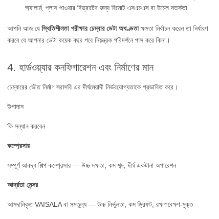
অ্যালার্ম, প্লাস পাওয়ার বিভ্রাটের জন্য রিমোট এসএমএস বা ইমেল সতর্কতা
আপনি আজ যে
স্থিতিশীলতা পরীক্ষার চেম্বার ডেটা অখণ্ডতা
ক্ষমতা নির্বাচন করেন তা নির্ধারণ
করবে যে আপনার ডেটা কয়েক বছর পরে নিয়ন্ত্রক পরিদর্শনে পাস করে কিনা।
4. হার্ডওয়্যার কনফিগারেশন এবং নির্মাণের মান
চেম্বারের ভৌত নির্মাণ সরাসরি এর দীর্ঘমেয়াদী নির্ভরযোগ্যতাকে প্রভাবিত করে।
উপাদান
কি সন্ধান করবেন
কম্প্রেসার
সম্পূর্ণ আবদ্ধ শিল্প কম্প্রেসার — উচ্চ দক্ষতা, কম শব্দ, দীর্ঘ একটানা অপারেশন
আর্দ্রতা সেন্সর
আমদানিকৃত VAISALA বা সমতুল্য — উচ্চ নির্ভুলতা, কম ড্রিফট, রক্ষণাবেক্ষণ-মুক্ত