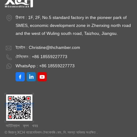
ঠিকানা : 1F, 2F, No.5 standard factory in the pioneer park of
SMES, economic development zone in Zhenxing north road
and the west of Wuling south road, Taizhou, Jiangsu.
ইমেইল :
Christine@thchamber.com
টেলিফোন : +86 18559227773
WhatsApp : +86 18559227773
সাইটম্যাপ
ব্লগ
খবর
© জিয়াংসু XCH বায়োমেডিকাল টেকনোলজি কোং, লি. সমস্ত অধিকার সংরক্ষিত .