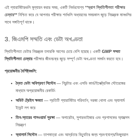
এই প্যারামিটারগুলি মূল্যায়ন করার সময়, একটি নির্ভরযোগ্য **
ড্রাগ স্থিতিশীলতা পরীক্ষার
চেম্বার**
নিশ্চিত করে যে আপনার পরীক্ষার শর্তগুলি অধ্যয়নের সময়কাল জুড়ে নিয়ন্ত্রক মানগুলির
সাথে সঙ্গতিপূর্ণ থাকে।
3. জিএমপি সম্মতি এবং ডেটা অখণ্ডতা
স্থিতিশীলতা ডেটার নিয়ন্ত্রক তদারকি আগের চেয়ে বেশি হয়েছে। একটি
GMP সম্মত
স্থিতিশীলতা চেম্বার
পরীক্ষার জীবনচক্র জুড়ে সম্পূর্ণ ডেটা অখণ্ডতা সমর্থন করতে হবে।
প্রয়োজনীয় বৈশিষ্ট্যগুলি:
দ্বৈত ডেটা অধিগ্রহণ সিস্টেম
— প্রিন্টার এবং এসডি কার্ড/ইলেক্ট্রনিক স্টোরেজের
মাধ্যমে অপ্রয়োজনীয় রেকর্ডিং
অডিট ট্রেইল ক্ষমতা
— প্রতিটি প্যারামিটার পরিবর্তন, দরজা খোলা এবং অ্যালার্ম
ইভেন্ট লগ করে
তিন-স্তরের পাসওয়ার্ড সুরক্ষা
— অপারেটর, সুপারভাইজার এবং প্রশাসকের অ্যাক্সেস
নিয়ন্ত্রণ
অ্যালার্ম সিস্টেম
— তাপমাত্রা এবং আর্দ্রতার বিচ্যুতির জন্য শ্রবণযোগ্য/ভিজ্যুয়াল