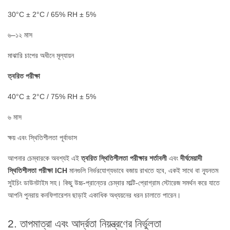
30°C ± 2°C / 65% RH ± 5%
৬–১২ মাস
মাঝারি চাপের অধীনে মূল্যায়ন
ত্বরিত পরীক্ষা
40°C ± 2°C / 75% RH ± 5%
৬ মাস
ক্ষয় এবং স্থিতিশীলতা পূর্বাভাস
আপনার চেম্বারকে অবশ্যই এই
ত্বরিত স্থিতিশীলতা পরীক্ষার শর্তাবলী
এবং
দীর্ঘমেয়াদী
স্থিতিশীলতা পরীক্ষা ICH
মানগুলি নির্ভরযোগ্যভাবে বজায় রাখতে হবে, একই সাথে বা ন্যূনতম
সুইচিং ডাউনটাইম সহ। কিছু উচ্চ-প্রান্তের চেম্বার মাল্টি-প্রোগ্রাম স্টোরেজ সমর্থন করে যাতে
আপনি পুনরায় কনফিগারেশন ছাড়াই একাধিক অধ্যয়নের ধরন চালাতে পারেন।
2. তাপমাত্রা এবং আর্দ্রতা নিয়ন্ত্রণের নির্ভুলতা