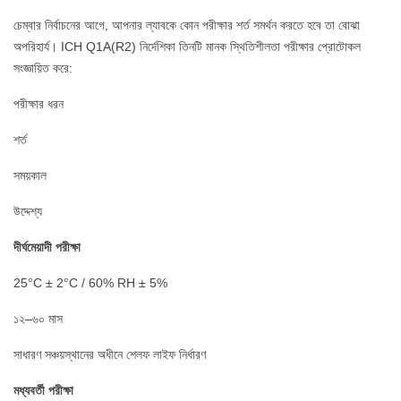
চেম্বার নির্বাচনের আগে, আপনার ল্যাবকে কোন পরীক্ষার শর্ত সমর্থন করতে হবে তা বোঝা
অপরিহার্য। ICH Q1A(R2) নির্দেশিকা তিনটি মানক স্থিতিশীলতা পরীক্ষার প্রোটোকল
সংজ্ঞায়িত করে:
পরীক্ষার ধরন
শর্ত
সময়কাল
উদ্দেশ্য
দীর্ঘমেয়াদী পরীক্ষা
25°C ± 2°C / 60% RH ± 5%
১২–৬০ মাস
সাধারণ সঞ্চয়স্থানের অধীনে শেলফ লাইফ নির্ধারণ
মধ্যবর্তী পরীক্ষা