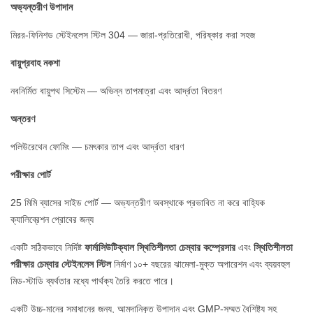
অভ্যন্তরীণ উপাদান
মিরর-ফিনিশড স্টেইনলেস স্টিল 304 — জারা-প্রতিরোধী, পরিষ্কার করা সহজ
বায়ুপ্রবাহ নকশা
নবনির্মিত বায়ুপথ সিস্টেম — অভিন্ন তাপমাত্রা এবং আর্দ্রতা বিতরণ
অন্তরণ
পলিউরেথেন ফোমিং — চমৎকার তাপ এবং আর্দ্রতা ধারণ
পরীক্ষার পোর্ট
25 মিমি ব্যাসের সাইড পোর্ট — অভ্যন্তরীণ অবস্থাকে প্রভাবিত না করে বাহ্যিক
ক্যালিব্রেশন প্রোবের জন্য
একটি সঠিকভাবে নির্দিষ্ট
ফার্মাসিউটিক্যাল স্থিতিশীলতা চেম্বার কম্প্রেসার
এবং
স্থিতিশীলতা
পরীক্ষার চেম্বার স্টেইনলেস স্টিল
নির্মাণ ১০+ বছরের ঝামেলা-মুক্ত অপারেশন এবং ব্যয়বহুল
মিড-স্টাডি ব্যর্থতার মধ্যে পার্থক্য তৈরি করতে পারে।
একটি উচ্চ-মানের সমাধানের জন্য, আমদানিকৃত উপাদান এবং GMP-সম্মত বৈশিষ্ট্য সহ