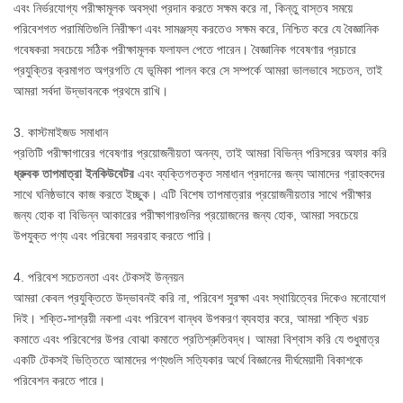
এবং নির্ভরযোগ্য পরীক্ষামূলক অবস্থা প্রদান করতে সক্ষম করে না, কিন্তু বাস্তব সময়ে
পরিবেশগত পরামিতিগুলি নিরীক্ষণ এবং সামঞ্জস্য করতেও সক্ষম করে, নিশ্চিত করে যে বৈজ্ঞানিক
গবেষকরা সবচেয়ে সঠিক পরীক্ষামূলক ফলাফল পেতে পারেন। বৈজ্ঞানিক গবেষণার প্রচারে
প্রযুক্তির ক্রমাগত অগ্রগতি যে ভূমিকা পালন করে সে সম্পর্কে আমরা ভালভাবে সচেতন, তাই
আমরা সর্বদা উদ্ভাবনকে প্রথমে রাখি।
3. কাস্টমাইজড সমাধান
প্রতিটি পরীক্ষাগারের গবেষণার প্রয়োজনীয়তা অনন্য, তাই আমরা বিভিন্ন পরিসরের অফার করি
ধ্রুবক তাপমাত্রা ইনকিউবেটর
এবং ব্যক্তিগতকৃত সমাধান প্রদানের জন্য আমাদের গ্রাহকদের
সাথে ঘনিষ্ঠভাবে কাজ করতে ইচ্ছুক। এটি বিশেষ তাপমাত্রার প্রয়োজনীয়তার সাথে পরীক্ষার
জন্য হোক বা বিভিন্ন আকারের পরীক্ষাগারগুলির প্রয়োজনের জন্য হোক, আমরা সবচেয়ে
উপযুক্ত পণ্য এবং পরিষেবা সরবরাহ করতে পারি।
4. পরিবেশ সচেতনতা এবং টেকসই উন্নয়ন
আমরা কেবল প্রযুক্তিতে উদ্ভাবনই করি না, পরিবেশ সুরক্ষা এবং স্থায়িত্বের দিকেও মনোযোগ
দিই। শক্তি-সাশ্রয়ী নকশা এবং পরিবেশ বান্ধব উপকরণ ব্যবহার করে, আমরা শক্তি খরচ
কমাতে এবং পরিবেশের উপর বোঝা কমাতে প্রতিশ্রুতিবদ্ধ। আমরা বিশ্বাস করি যে শুধুমাত্র
একটি টেকসই ভিত্তিতে আমাদের পণ্যগুলি সত্যিকার অর্থে বিজ্ঞানের দীর্ঘমেয়াদী বিকাশকে
পরিবেশন করতে পারে।