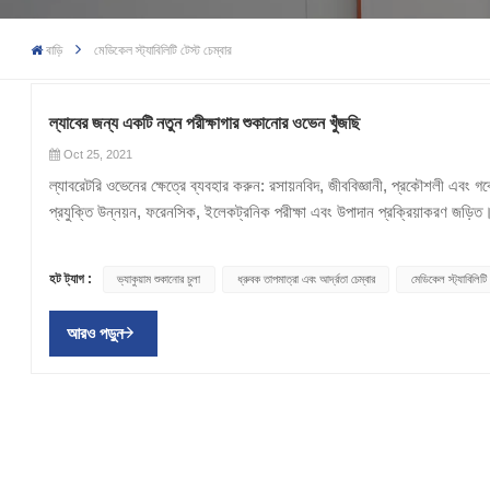
বাড়ি
মেডিকেল স্ট্যাবিলিটি টেস্ট চেম্বার
ল্যাবের জন্য একটি নতুন পরীক্ষাগার শুকানোর ওভেন খুঁজছি
Oct 25, 2021
ল্যাবরেটরি ওভেনের ক্ষেত্রে ব্যবহার করুন: রসায়নবিদ, জীববিজ্ঞানী, প্রকৌশলী এবং গব
প্রযুক্তি উন্নয়ন, ফরেনসিক, ইলেকট্রনিক পরীক্ষা এবং উপাদান প্রক্রিয়াকরণ জড়িত।
চেম্বারে স্থাপন করা হয়। এটি উপাদানটিকে পরিবর্তন করা থেকে আটকাতে পারে, তবে তা
উপাদানের (সাধারণত বায়ু) একটি স্তর সহ ডবল দেয়াল রয়েছে। অভ্যন্তরীণ প্রাচীরট
হট ট্যাগ :
ভ্যাকুয়াম শুকানোর চুলা
ধ্রুবক তাপমাত্রা এবং আর্দ্রতা চেম্বার
মেডিকেল স্ট্যাবিলিটি 
বিতরণ অর্জনের জন্য তারা গরম বায়ু সঞ্চালনের ফ্যান দিয়ে সজ্জিত। শিল্পে ল্যাবর
জন্য আপনার একটি শিল্প ওভেন প্রস্তুতকারকের সাথে পরামর্শ করা উচিত। নিখুঁত পরীক্ষা
আরও পড়ুন
বিভিন্ন ধরনের ফাংশন রয়েছে যা বছরের পর বছর ধরে ক্রমাগত বিকশিত হয়েছে। অতএব,
সরঞ্জাম উন্নত করা হয়েছে। ওভেনটি দ্রুত বিনিয়োগের জন্য হোক বা একাধিক ধাপ সহ 
পরিচলন ওভেন, ভ্যাকুয়াম শুকানোর ওভেন , মাধ্যাকর্ষণ ওভেন এবং উচ্চ-তাপমাত্রা ওভে
জোরপূর্বক বায়ুচলাচল ওভেনগুলি কাচের জিনিসপত্র শুকানোর জন্য ব্যবহৃত হয়, যখন ভ্য
এবং ল্যাবরেটরি ওভেনগুলি ছোট জায়গাগুলির জন্য আদর্শ সমাধান এবং যখন ছোট ব্যাচ
জন্য একটি নতুন চুলা খুঁজছেন, আপনার কোন গুণাবলী এবং ফাংশনগুলি সন্ধান করা উচিত