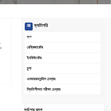
한국인
Melayu
ক্যাটাগরি
Tiếng Việt
ব্লগ
,
Indonesia
রেফ্রিজারেটর
থক
বাংলা
ইনকিউবেটর
প
রার
চুলা
র
ালী
এনভায়রনমেন্টাল চেম্বার
্রিক
স্থিতিশীলতা পরীক্ষা চেম্বার
 এবং
টপ
ারের
সর্বশেষ ব্লগ