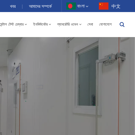
বাংলা
খবর
|
আমাদের সম্পর্কে
中文
ন্টাল টেস্ট চেম্বার
ইনকিউবেটর
ল্যাবরেটরি ওভেন
সেবা
যোগাযোগ
English
-40 থেকে 150℃ উচ্চ এবং নিম্ন তাপমাত্রার আর্দ্রতা বিকল্প চেম্বার 100-1000L
Français
Deutsch
Русский
Español
Português
عربي
日语