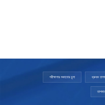
পরীক্ষাগার শুকানোর চুলা
ধ্রুবক তাপম
তাপমাত