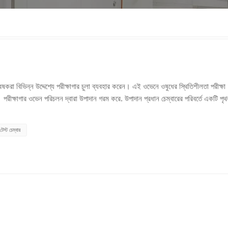
েষকরা বিভিন্ন উদ্দেশ্যে পরীক্ষাগার চুলা ব্যবহার করেন। এই ওভেনে ওষুধের স্থিতিশীলতা পরীক্ষা 
 পরীক্ষাগার ওভেন পরিচলন দ্বারা উপাদান গরম করে. উপাদান প্রধান চেম্বারের পরিবর্তে একটি পৃ
প শুকিয়ে বা শক্ত করার জন্য যথেষ্ট। ওভেনে শক্তি সঞ্চয় করার জন্য তাদের মধ্যে অন্তরক
ি কম তাপ পরিবাহিতা সহ একটি উপাদান দিয়ে তৈরি। বাইরের স্তরটি ধাতু দিয়ে তৈরি। এমনকি তা
টেস্ট চেম্বার
েটরি ওভেন একটি ল্যাবরেটরি ওভেন কেনার আগে, আপনার কোন ধরনের ওভেন প্রয়োজন তা খুঁজে বের ক
গার চুলা খুঁজছেন যখন, আপনার শিল্পের চাহিদা বিবেচনা করুন. বিভিন্ন ধরনের ল্যাবরেটরি ওভেনে
 ল্যাবরেটরিগুলির প্রয়োজনীয়তা এবং চাহিদা মেটাতে বছরের পর বছর নির্ভরযোগ্য এবং শক্তিশ
অসংখ্য প্রোগ্রামের সাথে সজ্জিত হোক, গ্রাহকরা বিভিন্ন মডেল থেকে বেছে নিতে পারেন। যান্ত
ন ফার্মাসিউটিক্যাল শিল্প এবং পরীক্ষাগারগুলিতে সাহায্য করতে পারে। অন্যদিকে, বহুমুখী ওভেন
াকুয়াম ওভেনগুলি ভঙ্গুর পদার্থগুলিকে শুকাতে পারে এবং দাহ্য দ্রাবক অপসারণ করতে পারে। বেঞ্চ
ের লোডগুলিকে জীবাণুমুক্ত, শুকানো বা নিরাময় করা প্রয়োজন। যাইহোক, যখন আপনার পরীক্ষাগ
? মূল্য—যদিও নিখুঁতভাবে মূল্যের উপর ভিত্তি করে পছন্দ করার বিরুদ্ধে অবশ্যই একটি যুক্তি