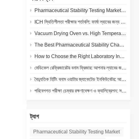
ন
Pharmaceutical Stability Testing Market 2026: Growth Drivers, Regulatory Shifts & Technology Trends
ন্নতা-
ICH স্থিতিশীলতা পরীক্ষার শর্তাবলি: ফার্মা ল্যাবের জন্য তাপমাত্রা ও আর্দ্রতা নির্দেশিকা
্ড
িন্ন
Vacuum Drying Oven vs. High Temperature Oven: How to Choose the Right Equipment for Your Application
এবং
The Best Pharmaceutical Stability Chamber Manufacturer
ভেন
How to Choose the Right Laboratory Incubator: A Complete Buyer's Guide for 2026
মেডিকেল রেফ্রিজারেটর বনাম ফ্রিজার: আপনার ল্যাবের জন্য সঠিক কোল্ড স্টোরেজ নির্বাচন
বৈদ্যুতিক হিটিং বনাম ওয়াটার জ্যাকেটেড ইনকিউবেটর: আপনার ল্যাবের জন্য একটি সম্পূর্ণ তুলনা
পরিবেশগত পরীক্ষা চেম্বার রক্ষণাবেক্ষণ ও ক্যালিব্রেশন: সরঞ্জামের আয়ুষ্কাল বাড়ানো এবং নির্ভুল ফলাফল নিশ্চিত করার একটি ব্যবহারিক গাইড
ট্যাগ
Pharmaceutical Stability Testing Market