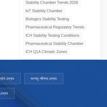
বে আরও
Stability Chamber Trends 2026
ঘটাতে
IoT Stability Chamber
কারণেই
দি
Biologics Stability Testing
র
Pharmaceutical Regulatory Trends
রেন।
ICH Stability Testing Conditions
রামত
্ষণের
Pharmaceutical Stability Chamber
 কিনুন
ICH Q1A Climatic Zones
্বারের
রে না।
রতা
্রতা চেম্বার
জলবায়ু পরীক্ষার চেম্বার
চেম্বার