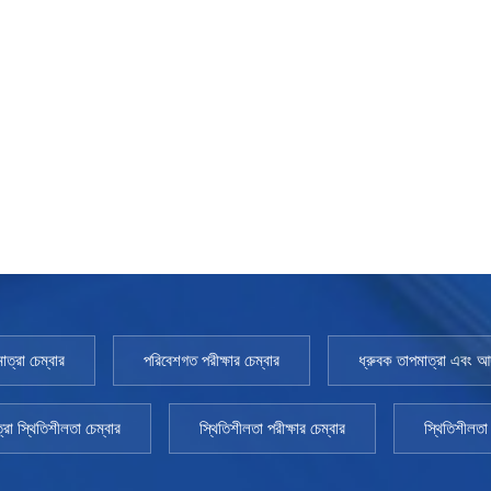
 টেকসই করার জন্য নিয়মিত রক্ষণাবেক্ষণ গুরুত্বপূর্ণ, তবে আর্দ্রতা চেম্বারের জন্য তর্কযোগ্যভা
েটরে তৈরি করতে পারে। যদি চিকিত্সা না করা হয়, তাহলে দাঁড়িয়ে থাকা জল ছাঁচ বা চিড়ার বিকাশ 
ের অন্যান্য লক্ষণ লক্ষ্য করেন, তাহলে দ্রুত সমাধানের জন্য এটি অনেক দেরি হতে পারে। এই 
কটি অভ্যন্তরীণ জল পরীক্ষা করা উচিত যাতে এটি সুপারিশকৃত অবস্থার মধ্যে রয়েছে। আপনার য
্রায় এক চতুর্থাংশ অবশিষ্ট থাকে, তখন কালি কার্তুজগুলি প্রতিস্থাপন করার সময়। ডাউনটাইমে
জ করছে কিনা তা নিশ্চিত করার জন্য আপনি পরীক্ষা না করলেও আপনি আপনার চেম্বার চালাতে পা
 এবং জলের উত্সটি বন্ধ করে এবং ড্রেন ভালভটি খুলে অভ্যন্তর থেকে জল সরিয়ে ফেলুন। একজন মে
ত, তবে আপনি আপনার চেম্বার কেনার সাথে সাথে যথাযথ রক্ষণাবেক্ষণ শুরু করুন। একটি রক্ষণাবেক
েশি সময়ের জন্য পরীক্ষা করার অনুমতি দেবে। একটি ধ্রুবক তাপমাত্রা এবং আর্দ্রতা চেম্বার
 এবং আপনি যে পণ্য, সরঞ্জাম এবং উপাদানগুলি পরীক্ষা করার পরিকল্পনা করছেন তা আপনার চেম
 লোডের জন্য বাড়ির ভিতরে বড় ওয়ার্কস্পেস প্রয়োজন যাতে তারা নির্দিষ্ট অবস্থাকে প্রভাবিত ক
সঠিক সমাধান প্রদানের জন্য একজন অভিজ্ঞ প্রস্তুতকারকের প্রয়োজন। Thchamber আপনার
সর এবং ডেসিক্যান্ট এয়ার ড্রায়ার। উল্লেখ করার মতো নয়, স্ট্যান্ডার্ড টেস্ট চেম্বারটি দূরবর্তী
্র জুড়ে সহায়তা এবং পরিষেবা প্রোগ্রাম সরবরাহ করে। আপনি আপনার দলের নেতৃস্থানীয় আর্দ্
াত্রা চেম্বার
পরিবেশগত পরীক্ষার চেম্বার
ধ্রুবক তাপমাত্রা এবং আর্দ
্রা স্থিতিশীলতা চেম্বার
স্থিতিশীলতা পরীক্ষার চেম্বার
স্থিতিশীলতা 