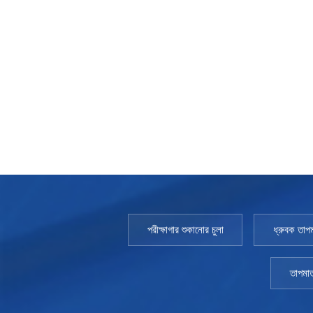
অবস্থার মধ্যে চক্র করতে দেয়। আর্দ্রতা চেম্বার রক্ষণাবেক্ষণ একটি পরীক্ষা চেম্বারকে
গুরুত্বপূর্ণ। জল যেমন গুরুত্বপূর্ণ, এটি সমস্যা ছেড়ে যেতে পারে। আমানত বাষ্প জেনার
পারে। এটি সময়ের সাথে সাথে ধাতুকে ক্ষয়ও করতে পারে। আপনি যদি ফাঁস বা পরিধান
জলের অবস্থা এত গুরুত্বপূর্ণ। আপনার ত্রৈমাসিক পরিদর্শনের অংশ হিসাবে আপনার এ
ডিমিনারলাইজার থাকে তবে আপনার এটি প্রতি মাসে পরীক্ষা করা উচিত। যখন মূল রঙের প
সময় আপনাকে অতিরিক্ত রক্ষণাবেক্ষণের পদক্ষেপ নিতে হবে। সিস্টেমটি সঠিকভাবে কা
আপনি যদি দীর্ঘ বিরতি নেওয়ার পরিকল্পনা করেন তবে বাইরের ট্যাঙ্কটি ধুয়ে ফেলুন
পেশাদার যত তাড়াতাড়ি সম্ভব আপনার খুঁজে পাওয়া যে কোনও সমস্যা সমাধান করা উচি
সময়সূচী তৈরি করতে প্রস্তুতকারকের সাথে আলোচনা করুন যা আপনাকে 10 বছর বা তার ব
এখানে কোনো এক-আকার-ফিট-সমস্ত পরীক্ষার ঘর নেই। আপনার পরীক্ষার প্রয়োজনীয়তা
বৈশিষ্ট্য নির্ধারণ করবে। এটা সামর্থ্যের বাইরে। উদাহরণস্বরূপ, অত্যন্ত সক্রিয় লাইভ
আপনি যে পারিপার্শ্বিকতার সাথে পরীক্ষা করছেন তাও গুরুত্বপূর্ণ। আপনার জন্য 
স্পেসিফিকেশন পূরণের জন্য কাস্টম টেস্ট চেম্বার তৈরি করে। উদাহরণ হল উচ্চ আর্দ্রতা সেন্
পর্যবেক্ষণ এবং পরীক্ষা সক্ষম করতে সজ্জিত। Thchamber পরীক্ষার চেম্বারের জীবনচক
পরীক্ষাগার শুকানোর চুলা
ধ্রুবক তাপম
পরীক্ষা চেম্বার নির্মাতাদের সাথে আপনি যতটা চান পরীক্ষা করতে পারেন।
তাপমাত