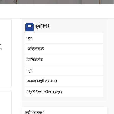
한국인
Melayu
ক্যাটাগরি
Tiếng Việt
ব্লগ
,
Indonesia
রেফ্রিজারেটর
থক
বাংলা
ইনকিউবেটর
প
রার
চুলা
র
ালী
এনভায়রনমেন্টাল চেম্বার
্রিক
স্থিতিশীলতা পরীক্ষা চেম্বার
 এবং
টপ
ারের
সর্বশেষ ব্লগ