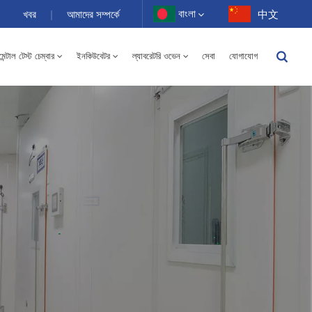
বাংলা
খবর
|
আমাদের সম্পর্কে
中文
ন্টাল টেস্ট চেম্বার
ইনকিউবেটর
ল্যাবরেটরি ওভেন
সেবা
যোগাযোগ
English
-40 থেকে 150℃ উচ্চ এবং নিম্ন তাপমাত্রার আর্দ্রতা বিকল্প চেম্বার 100-1000L
Français
Deutsch
Русский
Español
Português
عربي
日语