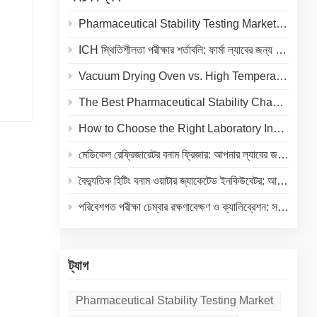
ন
Pharmaceutical Stability Testing Market 2026: Growth Drivers, Regulatory Shifts & Technology Trends
্তাদের
ন্নতা-
ICH স্থিতিশীলতা পরীক্ষার শর্তাবলি: ফার্মা ল্যাবের জন্য তাপমাত্রা ও আর্দ্রতা নির্দেশিকা
্ড
বে
িন্ন
Vacuum Drying Oven vs. High Temperature Oven: How to Choose the Right Equipment for Your Application
 তাও
এবং
 আপনি
The Best Pharmaceutical Stability Chamber Manufacturer
ভেন
How to Choose the Right Laboratory Incubator: A Complete Buyer's Guide for 2026
ষা
ে
মেডিকেল রেফ্রিজারেটর বনাম ফ্রিজার: আপনার ল্যাবের জন্য সঠিক কোল্ড স্টোরেজ নির্বাচন
বৈদ্যুতিক হিটিং বনাম ওয়াটার জ্যাকেটেড ইনকিউবেটর: আপনার ল্যাবের জন্য একটি সম্পূর্ণ তুলনা
 এবং
য়,
পরিবেশগত পরীক্ষা চেম্বার রক্ষণাবেক্ষণ ও ক্যালিব্রেশন: সরঞ্জামের আয়ুষ্কাল বাড়ানো এবং নির্ভুল ফলাফল নিশ্চিত করার একটি ব্যবহারিক গাইড
কের
ট
ট্যাগ
া করা
িশেষ
Pharmaceutical Stability Testing Market
র