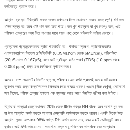
কর্মক্ষেত্রে প্রবেশ করে।
আর্দ্রতা ব্যবস্থা দীর্ঘস্থায়ী করতে জলের গুণমানের দিকে মনোযোগ দেওয়া গুরুত্বপূর্ণ। যদি জল
খনিজ সমৃদ্ধ হয়, তবে এটি পলি জমা হতে পারে। জল খুব পরিষ্কার বা খুব বিশুদ্ধ হলে, এটি
পরীক্ষার চেম্বারের মধ্য দিয়ে যাওয়ার সাথে সাথে ধাতু থেকে খনিজগুলি সরিয়ে ফেলবে।
প্রস্তাবনা প্রস্তুতকারকের দ্বারা পরিবর্তিত হয়। উদাহরণ স্বরূপ, অ্যাসোসিয়েটেড
এনভায়রনমেন্টাল সিস্টেম রেজিস্টিভিটি (0.05MΩ*cm থেকে 6MΩ*cm), পরিবাহিতা
(20µS থেকে 0.167µS), এবং মোট দ্রবীভূত কঠিন পদার্থ (TDS) (10 ppm থেকে
0.083 ppm) জন্য রেঞ্জ নির্ধারণের সুপারিশ করে।
অতএব, বাষ্প জেনারেটর সিস্টেম ছাড়াও, পরীক্ষার চেম্বারগুলি প্রায়শই জলকে সঠিকভাবে
কন্ডিশন করার জন্য ডিস্যালিনেশন সিলিন্ডার দিয়ে সজ্জিত থাকে। এগুলি (নীচে দেখুন), সেইসাথে
জল নিজেই, পরীক্ষা চেম্বার ইনস্টল এবং ব্যবহার করার আগে নিয়মিত পরীক্ষা করা উচিত।
স্ট্যান্ডার্ড আর্দ্রতা চেম্বারগুলিতে 20% থেকে 95% পর্যন্ত RH থাকে, তবে আপনি খুব কম
বা উচ্চ আর্দ্রতা অর্জন করতে আপনার চেম্বারটি কাস্টমাইজ করতে পারেন। একটি বিশেষ উচ্চ
আর্দ্রতা সেন্সর আপনাকে 98% পর্যন্ত RH অর্জন করতে দেয়, যখন একটি ডেসিক্যান্ট এয়ার
ড্রায়ার এটি 5% কমিয়ে দেয়। অবশেষে, শুষ্ক বায়ু পরিশোধন আপনাকে চরম আর্দ্রতার