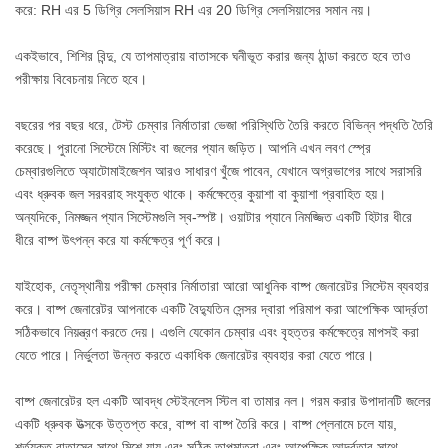
করে: RH এর 5 ডিগ্রি সেলসিয়াস RH এর 20 ডিগ্রি সেলসিয়াসের সমান নয়।
একইভাবে, শিশির বিন্দু, যে তাপমাত্রায় বাতাসকে ঘনীভূত করার জন্য ঠান্ডা করতে হবে তাও
পরীক্ষায় বিবেচনায় নিতে হবে।
বছরের পর বছর ধরে, টেস্ট চেম্বার নির্মাতারা ভেজা পরিস্থিতি তৈরি করতে বিভিন্ন পদ্ধতি তৈরি
করেছে। পুরানো সিস্টেমে মিস্টিং বা জলের প্যান জড়িত। আপনি এখন লবণ স্প্রে
চেম্বারগুলিতে অ্যাটোমাইজেশন আরও সাধারণ খুঁজে পাবেন, যেখানে অগ্রভাগের সাথে সরাসরি
এবং ধ্রুবক জল সরবরাহ সংযুক্ত থাকে। কর্মক্ষেত্রে কুয়াশা বা কুয়াশা প্রবাহিত হয়।
অন্যদিকে, নিমজ্জন প্যান সিস্টেমগুলি স্ব-স্পষ্ট। ওয়াটার প্যানে নিমজ্জিত একটি হিটার ধীরে
ধীরে বাষ্প উৎপন্ন করে যা কর্মক্ষেত্র পূর্ণ করে।
যাইহোক, নেতৃস্থানীয় পরীক্ষা চেম্বার নির্মাতারা আরো আধুনিক বাষ্প জেনারেটর সিস্টেম ব্যবহার
করে। বাষ্প জেনারেটর আপনাকে একটি বৈদ্যুতিন সেন্সর দ্বারা পরিমাপ করা আপেক্ষিক আর্দ্রতা
সঠিকভাবে নিয়ন্ত্রণ করতে দেয়। এগুলি যেকোন চেম্বার এবং বৃহত্তর কর্মক্ষেত্রে মাপসই করা
যেতে পারে। নির্ভুলতা উন্নত করতে একাধিক জেনারেটর ব্যবহার করা যেতে পারে।
বাষ্প জেনারেটর হল একটি আবদ্ধ স্টেইনলেস স্টিল বা তামার নল। গরম করার উপাদানটি জলের
একটি ধ্রুবক উত্সকে উত্তপ্ত করে, বাষ্প বা বাষ্প তৈরি করে। বাষ্প প্লেনামে চলে যায়,
শর্তযুক্ত বাতাসের সাথে মিশে যায় এবং সঠিক তাপমাত্রা এবং আপেক্ষিক আর্দ্রতার সাথে