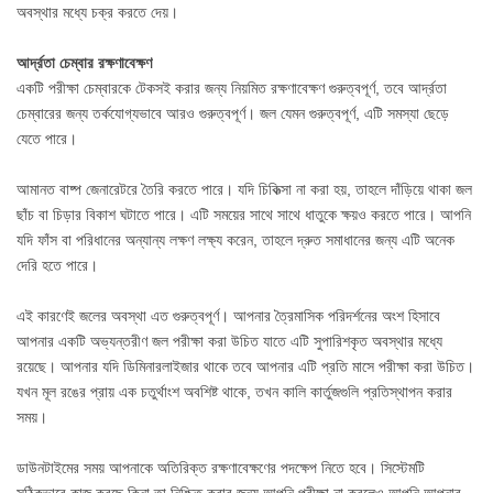
অবস্থার মধ্যে চক্র করতে দেয়।
আর্দ্রতা চেম্বার রক্ষণাবেক্ষণ
একটি পরীক্ষা চেম্বারকে টেকসই করার জন্য নিয়মিত রক্ষণাবেক্ষণ গুরুত্বপূর্ণ, তবে আর্দ্রতা
চেম্বারের জন্য তর্কযোগ্যভাবে আরও গুরুত্বপূর্ণ। জল যেমন গুরুত্বপূর্ণ, এটি সমস্যা ছেড়ে
যেতে পারে।
আমানত বাষ্প জেনারেটরে তৈরি করতে পারে। যদি চিকিত্সা না করা হয়, তাহলে দাঁড়িয়ে থাকা জল
ছাঁচ বা চিড়ার বিকাশ ঘটাতে পারে। এটি সময়ের সাথে সাথে ধাতুকে ক্ষয়ও করতে পারে। আপনি
যদি ফাঁস বা পরিধানের অন্যান্য লক্ষণ লক্ষ্য করেন, তাহলে দ্রুত সমাধানের জন্য এটি অনেক
দেরি হতে পারে।
এই কারণেই জলের অবস্থা এত গুরুত্বপূর্ণ। আপনার ত্রৈমাসিক পরিদর্শনের অংশ হিসাবে
আপনার একটি অভ্যন্তরীণ জল পরীক্ষা করা উচিত যাতে এটি সুপারিশকৃত অবস্থার মধ্যে
রয়েছে। আপনার যদি ডিমিনারলাইজার থাকে তবে আপনার এটি প্রতি মাসে পরীক্ষা করা উচিত।
যখন মূল রঙের প্রায় এক চতুর্থাংশ অবশিষ্ট থাকে, তখন কালি কার্তুজগুলি প্রতিস্থাপন করার
সময়।
ডাউনটাইমের সময় আপনাকে অতিরিক্ত রক্ষণাবেক্ষণের পদক্ষেপ নিতে হবে। সিস্টেমটি
সঠিকভাবে কাজ করছে কিনা তা নিশ্চিত করার জন্য আপনি পরীক্ষা না করলেও আপনি আপনার