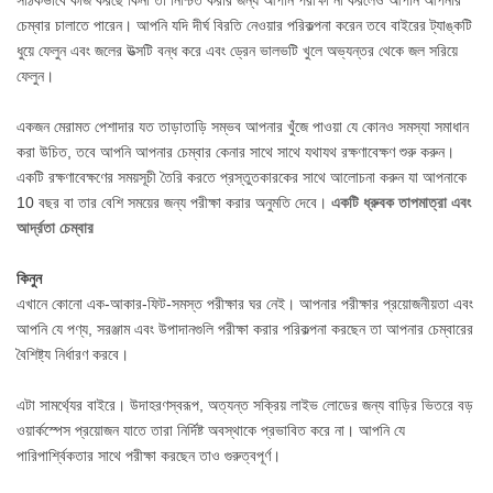
চেম্বার চালাতে পারেন। আপনি যদি দীর্ঘ বিরতি নেওয়ার পরিকল্পনা করেন তবে বাইরের ট্যাঙ্কটি
ধুয়ে ফেলুন এবং জলের উত্সটি বন্ধ করে এবং ড্রেন ভালভটি খুলে অভ্যন্তর থেকে জল সরিয়ে
ফেলুন।
একজন মেরামত পেশাদার যত তাড়াতাড়ি সম্ভব আপনার খুঁজে পাওয়া যে কোনও সমস্যা সমাধান
করা উচিত, তবে আপনি আপনার চেম্বার কেনার সাথে সাথে যথাযথ রক্ষণাবেক্ষণ শুরু করুন।
একটি রক্ষণাবেক্ষণের সময়সূচী তৈরি করতে প্রস্তুতকারকের সাথে আলোচনা করুন যা আপনাকে
10 বছর বা তার বেশি সময়ের জন্য পরীক্ষা করার অনুমতি দেবে।
একটি ধ্রুবক তাপমাত্রা এবং
আর্দ্রতা চেম্বার
কিনুন
এখানে কোনো এক-আকার-ফিট-সমস্ত পরীক্ষার ঘর নেই। আপনার পরীক্ষার প্রয়োজনীয়তা এবং
আপনি যে পণ্য, সরঞ্জাম এবং উপাদানগুলি পরীক্ষা করার পরিকল্পনা করছেন তা আপনার চেম্বারের
বৈশিষ্ট্য নির্ধারণ করবে।
এটা সামর্থ্যের বাইরে। উদাহরণস্বরূপ, অত্যন্ত সক্রিয় লাইভ লোডের জন্য বাড়ির ভিতরে বড়
ওয়ার্কস্পেস প্রয়োজন যাতে তারা নির্দিষ্ট অবস্থাকে প্রভাবিত করে না। আপনি যে
পারিপার্শ্বিকতার সাথে পরীক্ষা করছেন তাও গুরুত্বপূর্ণ।