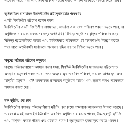
সংশ্লেষ করতে পারে এবং উপকারী বিপাক তৈরি করতে অপাচ্য ফাইবারকে ভেঙে দিতে পারে।
ভূমিকা
জৈব রাসায়নিক ইনকিউবেটর
মাইক্রোবায়োম গবেষণায়
একটি স্থিতিশীল পরিবেশ প্রদান করুন
ইনকিউবেটর একটি স্থিতিশীল তাপমাত্রা, আর্দ্রতা এবং গ্যাস পরিবেশ প্রদান করতে পারে, যা
অণুজীবের চাষ এবং অধ্যয়নের জন্য অপরিহার্য। বিভিন্ন অণুজীবের বৃদ্ধির পরিবেশের জন্য
বিভিন্ন প্রয়োজনীয়তা রয়েছে এবং ইনকিউবেটর সঠিকভাবে এই অবস্থাগুলি নিয়ন্ত্রণ করতে
পারে যাতে অণুজীবগুলি সর্বোত্তম অবস্থায় বৃদ্ধি পায় তা নিশ্চিত করতে পারে।
মানুষের শরীরের পরিবেশ অনুকরণ
মানুষের মাইক্রোবায়োম অধ্যয়ন করার সময়,
মিলডিউ ইনকিউবেটর
মানবদেহের পরিবেশগত
অবস্থার অনুকরণ করতে পারে, যেমন অন্ত্রের অ্যানেরোবিক পরিবেশ, ত্বকের তাপমাত্রা এবং
আর্দ্রতা ইত্যাদি। এটি গবেষকদের মানবদেহে অণুজীবের আচরণ এবং ভূমিকা আরও সঠিকভাবে
অধ্যয়ন করতে দেয়।
দক্ষ স্ক্রীনিং এবং চাষ
ইনকিউবেটর ব্যবহার মাইক্রোবিয়াল স্ক্রীনিং এবং চাষের দক্ষতাকে ব্যাপকভাবে উন্নত করেছে।
গবেষকরা একই সময়ে ইনকিউবেটরে একাধিক অণুজীব চাষ করতে পারেন, উচ্চ-থ্রুপুট স্ক্রীনিং
এবং বিশ্লেষণ করতে পারেন এবং এইভাবে গবেষণা প্রক্রিয়াকে ত্বরান্বিত করতে পারেন।