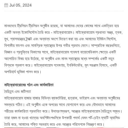
Jul 05, 2024
মানবদেহে ট্রিলিয়ন ট্রিলিয়ন অণুজীব রয়েছে, যা আমাদের দেহের কোষের সাথে একত্রিত হয়ে
একটি অনন্য ইকোসিস্টেম তৈরি করে - মাইক্রোবায়োম। মাইক্রোবায়োম প্রধানত অন্ত্র, ত্বক,
মুখ, শ্বাসযন্ত্রের ট্র্যাক্ট এবং অন্যান্য অংশে বিতরণ করা হয় এবং আমাদের ইমিউন সিস্টেম,
বিপাকীয় ফাংশন এবং সামগ্রিক স্বাস্থ্যের উপর গভীর প্রভাব ফেলে। সাম্প্রতিক বছরগুলিতে,
বিজ্ঞান ও প্রযুক্তির বিকাশের সাথে, মাইক্রোবায়োম গবেষণা বায়োমেডিকাল ক্ষেত্রে একটি
আলোচিত বিষয় হয়ে উঠেছে, যা অণুজীব এবং মানব স্বাস্থ্যের মধ্যে সম্পর্কের একটি নতুন
বিশ্বকে প্রকাশ করে। মাইক্রোবায়োম গবেষণায়, ইনকিউবেটর, মূল সরঞ্জাম হিসাবে, একটি
অপরিহার্য ভূমিকা পালন করে।
মাইক্রোবায়োমের গঠন এবং কার্যকারিতা
বৈচিত্র্য এবং জটিলতা
মাইক্রোবায়োম হাজার হাজার বিভিন্ন ব্যাকটেরিয়া, ছত্রাক, ভাইরাস এবং অন্যান্য অণুজীবের
সমন্বয়ে গঠিত। এই অণুজীব একে অপরের সাথে যোগাযোগ করে এবং যৌথভাবে আমাদের
শরীরের কার্যকারিতা প্রভাবিত করে। উদাহরণস্বরূপ, অন্ত্রের মাইক্রোবায়োম বৈচিত্র্যে সমৃদ্ধ।
তারা হজম না হওয়া খাদ্যের অবশিষ্টাংশগুলিকে উপকারী পদার্থ যেমন শর্ট-চেইন ফ্যাটি অ্যাসিড
তৈরি করে, আমাদের শক্তি সরবরাহ করে এবং অন্ত্রের পরিবেশকে নিয়ন্ত্রণ করে।