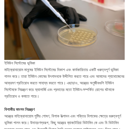
ইমিউন সিস্টেমের ভূমিকা
মাইক্রোবায়োম মানুষের ইমিউন সিস্টেমের বিকাশ এবং কার্যকারিতায় একটি গুরুত্বপূর্ণ ভূমিকা
পালন করে। তারা ইমিউন কোষের উৎপাদনকে উদ্দীপিত করতে পারে এবং আমাদের প্যাথোজেনের
আক্রমণ প্রতিরোধ করতে সাহায্য করতে পারে। এছাড়াও, অন্ত্রের অণুজীবগুলি ইমিউন
সিস্টেমকে নিয়ন্ত্রণ করে অ্যালার্জি এবং প্রদাহের মতো ইমিউন-সম্পর্কিত রোগের ঘটনাকে
প্রতিরোধ ও কমাতে পারে।
বিপাকীয় ফাংশন নিয়ন্ত্রণ
অন্ত্রের মাইক্রোবায়োম পুষ্টির শোষণ, বিপাক উত্পাদন এবং শক্তির বিপাকের ক্ষেত্রে গুরুত্বপূর্ণ
ভূমিকা পালন করে। উদাহরণস্বরূপ, কিছু অন্ত্রের ব্যাকটেরিয়া ভিটামিন কে এবং বি ভিটামিন