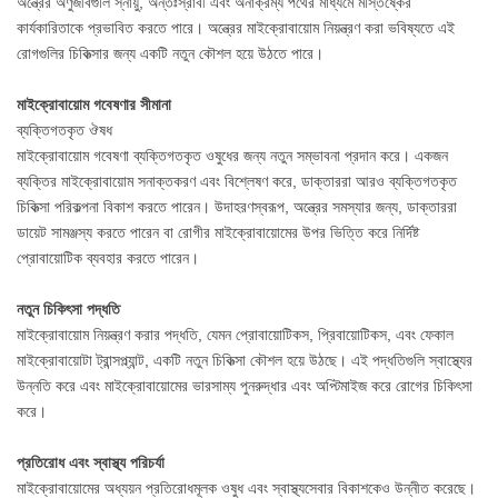
অন্ত্রের অণুজীবগুলি স্নায়ু, অন্তঃস্রাবী এবং অনাক্রম্য পথের মাধ্যমে মস্তিষ্কের
কার্যকারিতাকে প্রভাবিত করতে পারে। অন্ত্রের মাইক্রোবায়োম নিয়ন্ত্রণ করা ভবিষ্যতে এই
রোগগুলির চিকিত্সার জন্য একটি নতুন কৌশল হয়ে উঠতে পারে।
মাইক্রোবায়োম গবেষণার সীমানা
ব্যক্তিগতকৃত ঔষধ
মাইক্রোবায়োম গবেষণা ব্যক্তিগতকৃত ওষুধের জন্য নতুন সম্ভাবনা প্রদান করে। একজন
ব্যক্তির মাইক্রোবায়োম সনাক্তকরণ এবং বিশ্লেষণ করে, ডাক্তাররা আরও ব্যক্তিগতকৃত
চিকিত্সা পরিকল্পনা বিকাশ করতে পারেন। উদাহরণস্বরূপ, অন্ত্রের সমস্যার জন্য, ডাক্তাররা
ডায়েট সামঞ্জস্য করতে পারেন বা রোগীর মাইক্রোবায়োমের উপর ভিত্তি করে নির্দিষ্ট
প্রোবায়োটিক ব্যবহার করতে পারেন।
নতুন চিকিৎসা পদ্ধতি
মাইক্রোবায়োম নিয়ন্ত্রণ করার পদ্ধতি, যেমন প্রোবায়োটিকস, প্রিবায়োটিকস, এবং ফেকাল
মাইক্রোবায়োটা ট্রান্সপ্ল্যান্ট, একটি নতুন চিকিত্সা কৌশল হয়ে উঠছে। এই পদ্ধতিগুলি স্বাস্থ্যের
উন্নতি করে এবং মাইক্রোবায়োমের ভারসাম্য পুনরুদ্ধার এবং অপ্টিমাইজ করে রোগের চিকিৎসা
করে।
প্রতিরোধ এবং স্বাস্থ্য পরিচর্যা
মাইক্রোবায়োমের অধ্যয়ন প্রতিরোধমূলক ওষুধ এবং স্বাস্থ্যসেবার বিকাশকেও উন্নীত করেছে।