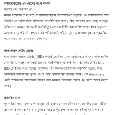
মাইক্রোবায়োম এবং রোগের মধ্যে সম্পর্ক
স্থূলতা এবং বিপাকীয় রোগ
অনেক গবেষণায় দেখা গেছে যে মাইক্রোবায়োম ডিসঅর্ডারগুলি স্থূলতা এবং ডায়াবেটিসের মতো
বিপাকীয় রোগগুলির সাথে ঘনিষ্ঠভাবে সম্পর্কিত হতে পারে। কিছু গবেষণায় দেখা গেছে যে স্থূল
ব্যক্তিদের অন্ত্রের মাইক্রোবিয়াল বৈচিত্র্য কম এবং নির্দিষ্ট ব্যাকটেরিয়া সম্প্রদায়ের অনুপাতে
উল্লেখযোগ্য পরিবর্তন রয়েছে। এই পরিবর্তনগুলি শক্তি গ্রহণ এবং সঞ্চয়স্থানকে প্রভাবিত
করতে পারে, যার ফলে ওজন বৃদ্ধি পায়।
প্রদাহজনক পেটের রোগের
প্রদাহজনক অন্ত্রের রোগের (IBD) প্যাথোজেনেসিস, যেমন ক্রোনের রোগ এবং আলসারেটিভ
কোলাইটিস, অন্ত্রের মাইক্রোবায়োমের সাথে ঘনিষ্ঠভাবে সম্পর্কিত। গবেষণায় দেখা গেছে যে
IBD রোগীদের মধ্যে অন্ত্রের অণুজীবের গঠন উল্লেখযোগ্যভাবে পরিবর্তিত হয়েছে, কিছু
ক্ষতিকারক ব্যাকটেরিয়া বৃদ্ধি এবং উপকারী ব্যাকটেরিয়া হ্রাসের সাথে। এই dysbiosis
একটি অনাক্রম্য প্রতিক্রিয়া ট্রিগার করে অন্ত্রের মিউকোসা প্রদাহ এবং ক্ষতি প্রচার করতে
পারে।
স্নায়বিক রোগ
ক্রমবর্ধমান প্রমাণ দেখায় যে অন্ত্রের মাইক্রোবায়োম স্নায়বিক রোগ যেমন বিষণ্নতা, অটিজম
এবং পারকিনসন রোগের সাথে যুক্ত। অন্ত্র-মস্তিষ্কের অক্ষের ধারণাটি প্রস্তাব করে যে