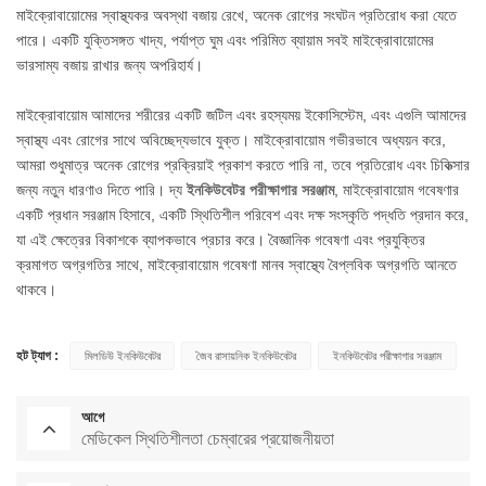
মাইক্রোবায়োমের স্বাস্থ্যকর অবস্থা বজায় রেখে, অনেক রোগের সংঘটন প্রতিরোধ করা যেতে
পারে। একটি যুক্তিসঙ্গত খাদ্য, পর্যাপ্ত ঘুম এবং পরিমিত ব্যায়াম সবই মাইক্রোবায়োমের
ভারসাম্য বজায় রাখার জন্য অপরিহার্য।
মাইক্রোবায়োম আমাদের শরীরের একটি জটিল এবং রহস্যময় ইকোসিস্টেম, এবং এগুলি আমাদের
স্বাস্থ্য এবং রোগের সাথে অবিচ্ছেদ্যভাবে যুক্ত। মাইক্রোবায়োম গভীরভাবে অধ্যয়ন করে,
আমরা শুধুমাত্র অনেক রোগের প্রক্রিয়াই প্রকাশ করতে পারি না, তবে প্রতিরোধ এবং চিকিত্সার
জন্য নতুন ধারণাও দিতে পারি। দ্য
ইনকিউবেটর পরীক্ষাগার সরঞ্জাম
, মাইক্রোবায়োম গবেষণার
একটি প্রধান সরঞ্জাম হিসাবে, একটি স্থিতিশীল পরিবেশ এবং দক্ষ সংস্কৃতি পদ্ধতি প্রদান করে,
যা এই ক্ষেত্রের বিকাশকে ব্যাপকভাবে প্রচার করে। বৈজ্ঞানিক গবেষণা এবং প্রযুক্তির
ক্রমাগত অগ্রগতির সাথে, মাইক্রোবায়োম গবেষণা মানব স্বাস্থ্যে বৈপ্লবিক অগ্রগতি আনতে
থাকবে।
হট ট্যাগ :
মিলডিউ ইনকিউবেটর
জৈব রাসায়নিক ইনকিউবেটর
ইনকিউবেটর পরীক্ষাগার সরঞ্জাম
আগে
মেডিকেল স্থিতিশীলতা চেম্বারের প্রয়োজনীয়তা