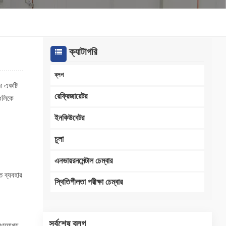
한국인
Melayu
ক্যাটাগরি
Tiếng Việt
ব্লগ
দ্ধ একটি
Indonesia
রেফ্রিজারেটর
গুলিকে
বাংলা
ইনকিউবেটর
চুলা
এনভায়রনমেন্টাল চেম্বার
ি ব্যবহার
স্থিতিশীলতা পরীক্ষা চেম্বার
সর্বশেষ ব্লগ
করণযোগ্য