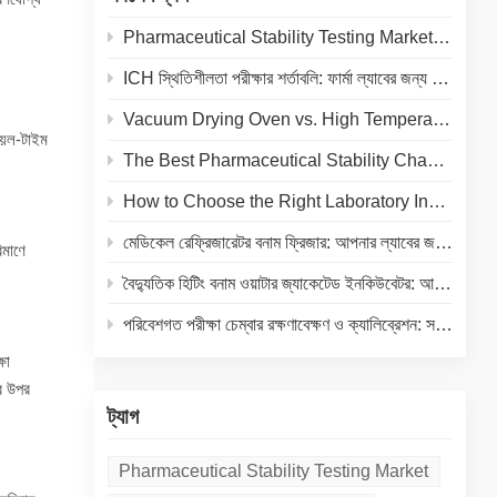
Pharmaceutical Stability Testing Market 2026: Growth Drivers, Regulatory Shifts & Technology Trends
ICH স্থিতিশীলতা পরীক্ষার শর্তাবলি: ফার্মা ল্যাবের জন্য তাপমাত্রা ও আর্দ্রতা নির্দেশিকা
Vacuum Drying Oven vs. High Temperature Oven: How to Choose the Right Equipment for Your Application
য়েল-টাইম
The Best Pharmaceutical Stability Chamber Manufacturer
How to Choose the Right Laboratory Incubator: A Complete Buyer's Guide for 2026
মেডিকেল রেফ্রিজারেটর বনাম ফ্রিজার: আপনার ল্যাবের জন্য সঠিক কোল্ড স্টোরেজ নির্বাচন
িমাণে
বৈদ্যুতিক হিটিং বনাম ওয়াটার জ্যাকেটেড ইনকিউবেটর: আপনার ল্যাবের জন্য একটি সম্পূর্ণ তুলনা
পরিবেশগত পরীক্ষা চেম্বার রক্ষণাবেক্ষণ ও ক্যালিব্রেশন: সরঞ্জামের আয়ুষ্কাল বাড়ানো এবং নির্ভুল ফলাফল নিশ্চিত করার একটি ব্যবহারিক গাইড
ষা
ের উপর
ট্যাগ
Pharmaceutical Stability Testing Market