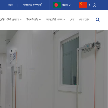
বাংলা
খবর
|
আমাদের সম্পর্কে
中文
ন্টাল টেস্ট চেম্বার
ইনকিউবেটর
ল্যাবরেটরি ওভেন
সেবা
যোগাযোগ
English
-40 থেকে 150℃ উচ্চ এবং নিম্ন তাপমাত্রার আর্দ্রতা বিকল্প চেম্বার 100-1000L
Français
Deutsch
Русский
Español
Português
عربي
日语