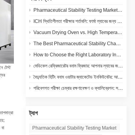
Pharmaceutical Stability Testing Market 2026: Growth Drivers, Regulatory Shifts & Technology Trends
ICH স্থিতিশীলতা পরীক্ষার শর্তাবলি: ফার্মা ল্যাবের জন্য তাপমাত্রা ও আর্দ্রতা নির্দেশিকা
Vacuum Drying Oven vs. High Temperature Oven: How to Choose the Right Equipment for Your Application
The Best Pharmaceutical Stability Chamber Manufacturer
How to Choose the Right Laboratory Incubator: A Complete Buyer's Guide for 2026
মেডিকেল রেফ্রিজারেটর বনাম ফ্রিজার: আপনার ল্যাবের জন্য সঠিক কোল্ড স্টোরেজ নির্বাচন
ন টেস্ট
্যের
বৈদ্যুতিক হিটিং বনাম ওয়াটার জ্যাকেটেড ইনকিউবেটর: আপনার ল্যাবের জন্য একটি সম্পূর্ণ তুলনা
পরিবেশগত পরীক্ষা চেম্বার রক্ষণাবেক্ষণ ও ক্যালিব্রেশন: সরঞ্জামের আয়ুষ্কাল বাড়ানো এবং নির্ভুল ফলাফল নিশ্চিত করার একটি ব্যবহারিক গাইড
তাপমাত্রা
ট্যাগ
হয়;
 বা
Pharmaceutical Stability Testing Market