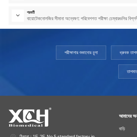
পরবর্তী
বায়োটেকনোলজির সীমানা অন্বেষণ: পরিবেশগত পরীক্ষা চেম্বারগুলির বিপ্লব
পরীক্ষাগার শুকানোর চুলা
ধ্রুবক তাপম
তাপমাত
আমাদের অন
বাড়ি
ঠিকানা : 1F, 2F, No.5 standard factory in