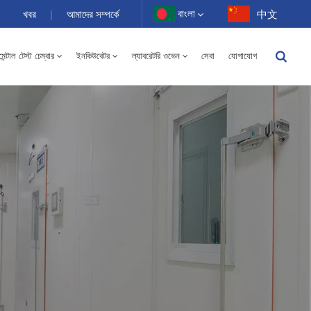
বাংলা
খবর
|
আমাদের সম্পর্কে
中文
ন্টাল টেস্ট চেম্বার
ইনকিউবেটর
ল্যাবরেটরি ওভেন
সেবা
যোগাযোগ
English
-40 থেকে 150℃ উচ্চ এবং নিম্ন তাপমাত্রার আর্দ্রতা বিকল্প চেম্বার 100-1000L
Français
Deutsch
Русский
Español
Português
عربي
日语