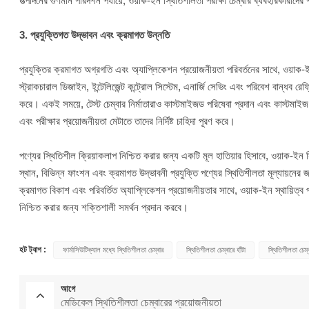
উত্পাদনের গুণমান পরিদর্শন পর্যায়ে, ওয়াক-ইন স্থিতিশীলতা পরীক্ষা চেম্বার ব্যবহারকারীদ
3. প্রযুক্তিগত উদ্ভাবন এবং ক্রমাগত উন্নতি
প্রযুক্তির ক্রমাগত অগ্রগতি এবং অ্যাপ্লিকেশন প্রয়োজনীয়তা পরিবর্তনের সাথে, ওয়াক-
স্ট্রাকচারাল ডিজাইন, ইন্টেলিজেন্ট কন্ট্রোল সিস্টেম, এনার্জি সেভিং এবং পরিবেশ বান্ধব
করে। একই সময়ে, টেস্ট চেম্বার নির্মাতারাও কাস্টমাইজড পরিষেবা প্রদান এবং কাস্টমাইজ
এবং পরীক্ষার প্রয়োজনীয়তা মেটাতে তাদের নির্দিষ্ট চাহিদা পূরণ করে।
পণ্যের স্থিতিশীল ক্রিয়াকলাপ নিশ্চিত করার জন্য একটি মূল হাতিয়ার হিসাবে, ওয়াক-ইন স্
স্থান, বিভিন্ন ফাংশন এবং ক্রমাগত উদ্ভাবনী প্রযুক্তি পণ্যের স্থিতিশীলতা মূল্যায়নের 
ক্রমাগত বিকাশ এবং পরিবর্তিত অ্যাপ্লিকেশন প্রয়োজনীয়তার সাথে, ওয়াক-ইন স্থায়িত্ব প
নিশ্চিত করার জন্য শক্তিশালী সমর্থন প্রদান করবে।
হট ট্যাগ :
ফার্মাসিউটিক্যাল মধ্যে স্থিতিশীলতা চেম্বার
স্থিতিশীলতা চেম্বারে হাঁটা
স্থিতিশীলতা চেম্
আগে
মেডিকেল স্থিতিশীলতা চেম্বারের প্রয়োজনীয়তা