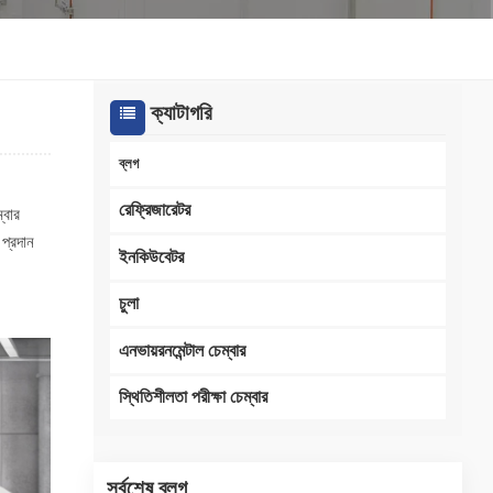
한국인
Melayu
ক্যাটাগরি
Tiếng Việt
ব্লগ
Indonesia
রেফ্রিজারেটর
্বার
 প্রদান
বাংলা
ইনকিউবেটর
চুলা
এনভায়রনমেন্টাল চেম্বার
স্থিতিশীলতা পরীক্ষা চেম্বার
সর্বশেষ ব্লগ