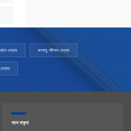
্রতা চেম্বার
জলবায়ু পরীক্ষার চেম্বার
চেম্বার
সাথে থাকুন!