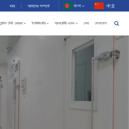
বাংলা
খবর
|
আমাদের সম্পর্কে
中文
ন্টাল টেস্ট চেম্বার
ইনকিউবেটর
ল্যাবরেটরি ওভেন
সেবা
যোগাযোগ
English
-40 থেকে 150℃ উচ্চ এবং নিম্ন তাপমাত্রার আর্দ্রতা বিকল্প চেম্বার 100-1000L
Français
Deutsch
Русский
Español
Português
عربي
日语