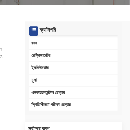
한국인
Melayu
ক্যাটাগরি
Tiếng Việt
ব্লগ
ান
Indonesia
রেফ্রিজারেটর
তা,
াপক
বাংলা
ইনকিউবেটর
িগত
স্তৃত
চুলা
এনভায়রনমেন্টাল চেম্বার
ং
স্থিতিশীলতা পরীক্ষা চেম্বার
s
ns,
ং
সর্বশেষ ব্লগ