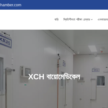
chamber.com
বাড়ি
স্থিতিশীলতা পরীক্ষা চেম্বার
এনভায়রনমে
XCH বায়োমেডিকেল