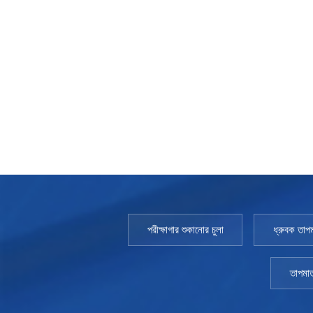
পরীক্ষাগার শুকানোর চুলা
ধ্রুবক তাপম
তাপমাত