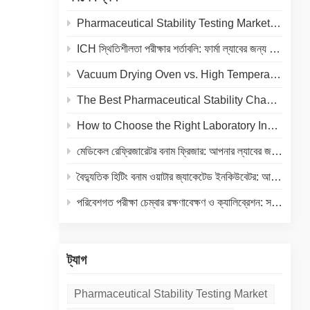
পণ্যের
রী
Pharmaceutical Stability Testing Market 2026: Growth Drivers, Regulatory Shifts & Technology Trends
েটা
ICH স্থিতিশীলতা পরীক্ষার শর্তাবলি: ফার্মা ল্যাবের জন্য তাপমাত্রা ও আর্দ্রতা নির্দেশিকা
Vacuum Drying Oven vs. High Temperature Oven: How to Choose the Right Equipment for Your Application
,
The Best Pharmaceutical Stability Chamber Manufacturer
ম্বার
ন্য
How to Choose the Right Laboratory Incubator: A Complete Buyer's Guide for 2026
মেডিকেল রেফ্রিজারেটর বনাম ফ্রিজার: আপনার ল্যাবের জন্য সঠিক কোল্ড স্টোরেজ নির্বাচন
বৈদ্যুতিক হিটিং বনাম ওয়াটার জ্যাকেটেড ইনকিউবেটর: আপনার ল্যাবের জন্য একটি সম্পূর্ণ তুলনা
পরিবেশগত পরীক্ষা চেম্বার রক্ষণাবেক্ষণ ও ক্যালিব্রেশন: সরঞ্জামের আয়ুষ্কাল বাড়ানো এবং নির্ভুল ফলাফল নিশ্চিত করার একটি ব্যবহারিক গাইড
ট্যাগ
Pharmaceutical Stability Testing Market