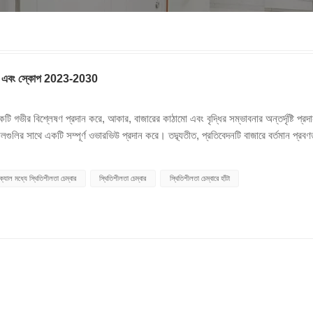
শেয়ার এবং স্কোপ 2023-2030
একটি গভীর বিশ্লেষণ প্রদান করে, আকার, বাজারের কাঠামো এবং বৃদ্ধির সম্ভাবনার অন্তর্দৃষ্টি প্রদ
লগুলির সাথে একটি সম্পূর্ণ ওভারভিউ প্রদান করে। তদ্ব্যতীত, প্রতিবেদনটি বাজারে বর্তমান প্রবণ
্কেপের একটি বিশদ বিশ্লেষণও প্রদান করে যাতে পাঠকদের বাজারের প্রতিযোগিতার গতিবিদ্যার ব্য
বং বৃদ্ধির সম্ভাবনা সহ একটি ওভারভিউ প্রদান করে। পরিশেষে, প্রতিবেদনটি বাজারে প্রযুক্ত
িক্যাল মধ্যে স্থিতিশীলতা চেম্বার
স্থিতিশীলতা চেম্বার
স্থিতিশীলতা চেম্বারে হাঁটা
ি সমস্ত গুরুত্বপূর্ণ দিকগুলিকে কভার করে এবং স্থিতিশীলতা পরীক্ষা চেম্বার বাজারের একটি বি
ের বৃদ্ধির হার চালিত মূল কারণগুলির উপর ঘনিষ্ঠভাবে নজর দেয়। উপরন্তু, সমীক্ষাটি দেশ জুড়ে
ক পছন্দগুলিকে কভার করে। প্রতিবেদনটি স্পষ্টভাবে দেখায় যে স্থিতিশীলতা পরীক্ষার চেম্বার বাজারটি
ার্ট, টেবিল এবং ইনফোগ্রাফিকের মতো সংস্থানগুলির মাধ্যমে ক্রমবর্ধমান চাহিদা, সরবরাহ এব
ি উপস্থাপন করুন। গবেষণায় স্থায়িত্ব পরীক্ষা চেম্বার বাজারে নেতৃস্থানীয় কোম্পানিগুলির
rmo Fisher Scientific, Thermotron Industries, Qualitest International, Weis
Scientific Climate Systems, Terra Universal, Thermal Product Solutio
Troll Systems Envi, এনভাইরোসিস্টেমস (সিএমই), সানউড এনভায়রনমেন্টাল টেস্টি