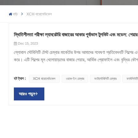
বাড়ি
XCH বায়োমেডিকেল
স্থিতিশীলতা পরীক্ষা ল্যাবরেটরি বাজারের আকার পূর্বাভাস টুলকিট এবং মডেল: 
Dec 15, 2023
গ্লোবাল স্টেবিলিটি টেস্ট চেম্বার মার্কেটের উপর আমাদের গবেষণা প্রতিবেদনটি শিল্পের 
করে। এটি শিল্পের মূল খেলোয়াড়দের বাজার শেয়ার, আর্থিক প্রোফাইল এবং বৃদ্ধির কৌশ
উন্নয়ন এবং বৃদ্ধির সুযোগগুলিও কভার করে। প্রতিবেদনটি প্রতিযোগিতামূলক ল্যান্ডস
বোঝাপড়া প্রদান করা হয়। অতিরিক্তভাবে, প্রতিবেদনটি আঞ্চলিক বাজারগুলির আকার এ
হট ট্যাগ :
XCH বায়োমেডিকেল
ওয়াক-ইন চেম্বার
ফটোস্টেবিলিটি চেম্বার
ফার্মাসিউট
অগ্রগতি এবং পণ্যের উদ্ভাবনগুলিও বিশ্লেষণ করে যা শিল্পকে চালিত করছে। প্রতিবেদনট
ওভারভিউ প্রদান করে। প্রতিবেদনের সুযোগ:অধ্যয়ন মূল ভৌগোলিক জুড়ে মূল পণ্য বিভাগ
আরও পড়ুন
প্রচুর পরিমাণে বিক্রয়, গ্রস মার্জিন, ব্যয় করার ক্ষমতা, ব্যয় করার ক্ষমতা এবং গ্রাহ
আগামী বছরগুলিতে অনেক উত্তেজনাপূর্ণ সুযোগ উপস্থাপন করবে বলে আশা করা হচ্ছে। চ
চাহিদার অবস্থা, গ্রাহকের পছন্দ, বিতরণ চ্যানেল এবং আরও অনেক কিছুর মতো মূল দিকগুল
প্রোফাইল অন্তর্ভুক্ত রয়েছে:এসপেক কর্পোরেশন, XCH বায়োমেডিকেল, The
Technik North America, Binder, Russells Technical Products, 
Remi Group, Falc Intruments, Angelantoni Test Technologies, Can-