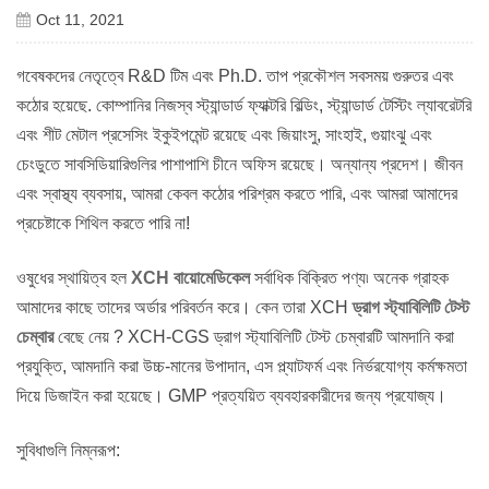
Oct 11, 2021
গবেষকদের নেতৃত্বে R&D টিম এবং Ph.D. তাপ প্রকৌশল সবসময় গুরুতর এবং
কঠোর হয়েছে. কোম্পানির নিজস্ব স্ট্যান্ডার্ড ফ্যাক্টরি বিল্ডিং, স্ট্যান্ডার্ড টেস্টিং ল্যাবরেটরি
এবং শীট মেটাল প্রসেসিং ইকুইপমেন্ট রয়েছে এবং জিয়াংসু, সাংহাই, গুয়াংঝু এবং
চেংডুতে সাবসিডিয়ারিগুলির পাশাপাশি চীনে অফিস রয়েছে। অন্যান্য প্রদেশ। জীবন
এবং স্বাস্থ্য ব্যবসায়, আমরা কেবল কঠোর পরিশ্রম করতে পারি, এবং আমরা আমাদের
প্রচেষ্টাকে শিথিল করতে পারি না!
ওষুধের স্থায়িত্ব হল
XCH বায়োমেডিকেল
সর্বাধিক বিক্রিত পণ্য৷ অনেক গ্রাহক
আমাদের কাছে তাদের অর্ডার পরিবর্তন করে। কেন তারা XCH
ড্রাগ স্ট্যাবিলিটি টেস্ট
চেম্বার
বেছে নেয় ? XCH-CGS ড্রাগ স্ট্যাবিলিটি টেস্ট চেম্বারটি আমদানি করা
প্রযুক্তি, আমদানি করা উচ্চ-মানের উপাদান, এস প্ল্যাটফর্ম এবং নির্ভরযোগ্য কর্মক্ষমতা
দিয়ে ডিজাইন করা হয়েছে। GMP প্রত্যয়িত ব্যবহারকারীদের জন্য প্রযোজ্য।
সুবিধাগুলি নিম্নরূপ: