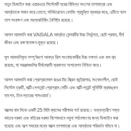
নতুন ডিজাইন করা এয়ারওয়ে সিস্টেমটি ঘরের বিভিন্ন অংশের তাপমাত্রা এবং
আর্দ্রতাকে সমান করে তোলে; পলিউরেথেন ফোমিং প্রযুক্তি ব্যবহার করে, এটিতে ভাল
তাপ সংরক্ষণ এবং ময়শ্চারাইজিং বৈশিষ্ট্য রয়েছে।
আসল আমদানি করা VAISALA আর্দ্রতা সেন্সরটির উচ্চ নির্ভুলতা, ছোট প্রবাহ, দীর্ঘ
জীবন এবং রক্ষণাবেক্ষণ-মুক্ত রয়েছে।
মূল আমদানিকৃত সম্পূর্ণরূপে আবদ্ধ শিল্প সংকোচকারীর উচ্চ দক্ষতা এবং কম শব্দ
রয়েছে, যা সরঞ্জামগুলির দীর্ঘমেয়াদী ক্রমাগত অপারেশন নিশ্চিত করে।
আসল আমদানি করা প্রোগ্রামেবল রঙের টাচ স্ক্রিন কন্ট্রোলার, সংবেদনশীল, ছোট
সিস্টেম ত্রুটি, মাল্টি-সেগমেন্ট প্রোগ্রাম সেটিং এবং মাল্টি-পয়েন্ট সুনির্দিষ্ট ক্রমাঙ্কন
ফাংশন, তিন-স্তরের পাসওয়ার্ড।
বাক্সের বাম দিকে একটি 25 মিমি ব্যাসের পরীক্ষার গর্ত রয়েছে। অভ্যন্তরীণ শক্ত
কাচের দরজা এবং বাইরের দরজা বিশেষভাবে নমুনা পর্যবেক্ষণের জন্য ডিজাইন করা
হয়েছে এবং অল্প সময়ের মধ্যে বাক্সে তাপমাত্রা এবং আর্দ্রতার পরিবর্তন ঘটাবে না।