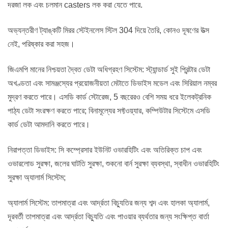
দরজা লক এবং চলমান casters লক করা যেতে পারে.
অভ্যন্তরীণ ট্যাঙ্কটি মিরর স্টেইনলেস স্টিল 304 দিয়ে তৈরি, কোনও দূষণের উত্স
নেই, পরিষ্কার করা সহজ।
জিএমপি মানের নিশ্চয়তা দ্বৈত ডেটা অধিগ্রহণ সিস্টেম: স্ট্যান্ডার্ড সুই প্রিন্টার ডেটা
অখণ্ডতা এবং সামঞ্জস্যের প্রয়োজনীয়তা মেটাতে ডিভাইস মডেল এবং সিরিয়াল নম্বর
মুদ্রণ করতে পারে। এসডি কার্ড স্টোরেজ, 5 বছরেরও বেশি সময় ধরে ইলেকট্রনিক
পাঠ্য ডেটা সংরক্ষণ করতে পারে; বিনামূল্যের সফ্টওয়্যার, কম্পিউটার সিস্টেমে এসডি
কার্ড ডেটা আমদানি করতে পারে।
নিরাপত্তা ডিভাইস: সি কম্প্রেসার ইউনিট ওভারহিটিং এবং অতিরিক্ত চাপ এবং
ওভারলোড সুরক্ষা, জলের ঘাটতি সুরক্ষা, শুকনো বার্ন সুরক্ষা ব্যবস্থা, স্বাধীন ওভারহিটিং
সুরক্ষা অ্যালার্ম সিস্টেম;
অ্যালার্ম সিস্টেম: তাপমাত্রা এবং আর্দ্রতা বিচ্যুতির জন্য শব্দ এবং হালকা অ্যালার্ম,
দূরবর্তী তাপমাত্রা এবং আর্দ্রতা বিচ্যুতি এবং পাওয়ার ব্যর্থতার জন্য সংক্ষিপ্ত বার্তা