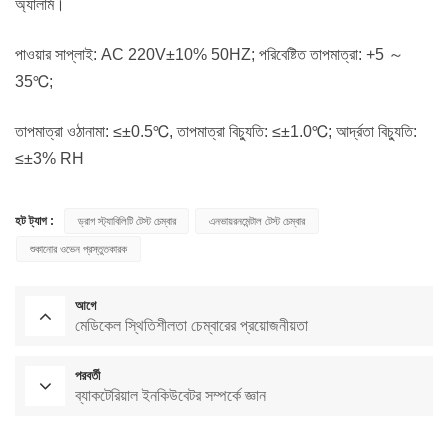
অ্যালার্ম।
পাওয়ার সাপ্লাই: AC 220V±10% 50HZ; পরিবেষ্টিত তাপমাত্রা: +5 ～
35℃;
তাপমাত্রা ওঠানামা: ≤±0.5℃, তাপমাত্রা বিচ্যুতি: ≤±1.0℃; আর্দ্রতা বিচ্যুতি:
≤±3% RH
হট ট্যাগ :
ড্রাগ স্ট্যাবিলিটি টেস্ট চেম্বার
এনভায়রনমেন্টাল টেস্ট চেম্বার
শুকানোর ওভেন প্রস্তুতকারক
আগে
মেডিকেল স্থিতিশীলতা চেম্বারের প্রয়োজনীয়তা
পরবর্তী
ব্যাকটেরিয়াল ইনকিউবেটর সম্পর্কে জ্ঞান