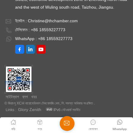
and the west of Wuling south road, Taizhou, Jiangsu.
ইমেইল :
Christine@thchamber.com
টেলিফোন : +86 18559227773
WhatsApp : +86 18559227773
সাইটম্যাপ
ব্লগ
খবর
© জিয়াংসু XCH বায়োমেডিকাল টেকনোলজি কোং, লি. সমস্ত অধিকার সংরক্ষিত .
Glory Zenith
Links :
IPv6 নেটওয়ার্ক সমর্থিত
বাড়ি
পণ্য
যোগাযোগ
WhatsApp